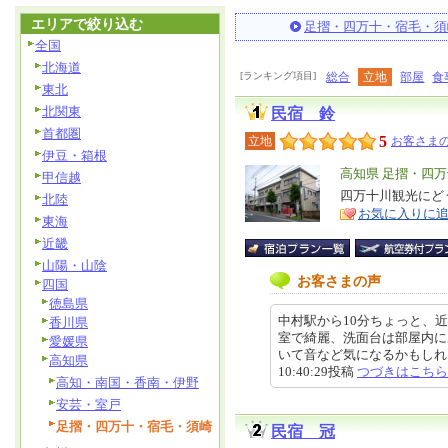
エリアで絞り込む
足摺・四万十・宿毛・須
全国
北海道
[ランキング項目]
総合
立地
部屋
食
東北
北関東
民宿 鈴
首都圏
5
立地
お客さまの
伊豆・箱根
エ
高知県 足摺・四
甲信越
リ
四万十川観光にど
特
北陸
お気に入りに
ア
徴
東海
近畿
山陽・山陰
お客さまの声
四国
徳島県
中村駅から10分ちょっと、
香川県
室で綺麗、洗面台は部屋内に
愛媛県
いて音など気になるかもしれない
高知県
10:40:29投稿
つづきはこちら
高知・南国・香南・伊野
安芸・室戸
足摺・四万十・宿毛・須崎
民宿 冠