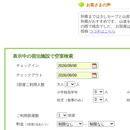
お客さまの声
到着までは少しカーブと山道
到着がおすすめです。 山道
の雨で残念でした。 お部屋は広く
投稿
つづきはこちら
表示中の宿泊施設で空室検索
チェックイン
チェックアウト
1部屋ご利用人数
大人
人
人
小学校高学年
小
人
幼児（食事のみ）
幼
ご利用部屋数
部屋
料金
～
（1部屋1泊あたり）