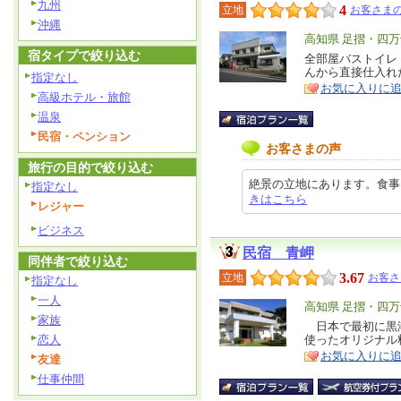
九州
4
立地
お客さまの
沖縄
エ
高知県 足摺・四
宿タイプで絞り込む
リ
全部屋バストイレ
特
んから直接仕入れ
ア
指定なし
徴
お気に入りに
高級ホテル・旅館
温泉
民宿・ペンション
お客さまの声
旅行の目的で絞り込む
絶景の立地にあります。食事はとて
指定なし
きはこちら
レジャー
ビジネス
民宿 青岬
同伴者で絞り込む
3.67
立地
お客さ
指定なし
一人
エ
高知県 足摺・四
家族
リ
日本で最初に黒潮
特
恋人
使ったオリジナル
ア
徴
お気に入りに
友達
仕事仲間