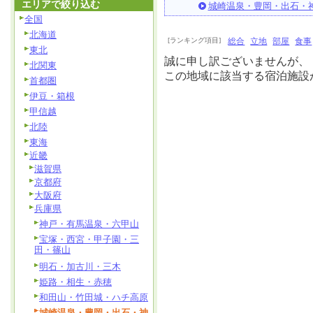
エリアで絞り込む
城崎温泉・豊岡・出石・
全国
北海道
[ランキング項目]
総合
立地
部屋
食事
東北
誠に申し訳ございませんが、
北関東
この地域に該当する宿泊施設
首都圏
伊豆・箱根
甲信越
北陸
東海
近畿
滋賀県
京都府
大阪府
兵庫県
神戸・有馬温泉・六甲山
宝塚・西宮・甲子園・三
田・篠山
明石・加古川・三木
姫路・相生・赤穂
和田山・竹田城・ハチ高原
城崎温泉・豊岡・出石・神