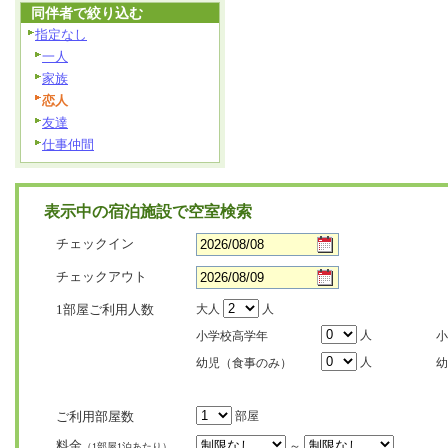
同伴者で絞り込む
指定なし
一人
家族
恋人
友達
仕事仲間
表示中の宿泊施設で空室検索
チェックイン
チェックアウト
1部屋ご利用人数
大人
人
人
小学校高学年
小
人
幼児（食事のみ）
幼
ご利用部屋数
部屋
料金
～
（1部屋1泊あたり）