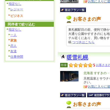
お気に入りに
ア
徴
指定なし
レジャー
ビジネス
お客さまの声
同伴者で絞り込む
指定なし
東札幌駅目の前、便利で静か
大通り公園やすすきのにも地
一人
テル近くにあり、買い物をするにも
家族
稿
つづきはこちら
恋人
友達
暖雪札幌
仕事仲間
5
部屋
お客さまの
エ
北海道 すすきの
リ
天然温泉とサウナ
特
さい。
ア
徴
お気に入りに
お客さまの声