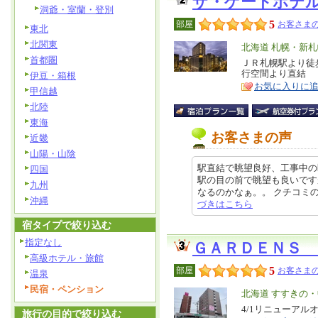
ザ・ゲートホテ
洞爺・室蘭・登別
5
部屋
お客さまの
東北
北関東
エ
北海道 札幌・新
首都圏
リ
ＪＲ札幌駅より徒
特
行空間より直結
伊豆・箱根
ア
徴
お気に入りに
甲信越
北陸
東海
お客さまの声
近畿
山陽・山陰
駅直結で眺望良好、工事中の
四国
駅の目の前で眺望も良いです
九州
なるのかなぁ。。 クチコミの詳細
沖縄
づきはこちら
宿タイプで絞り込む
指定なし
ＧＡＲＤＥＮＳ
高級ホテル・旅館
5
部屋
お客さまの
温泉
民宿・ペンション
エ
北海道 すすきの
リ
4/1リニューア
特
旅行の目的で絞り込む