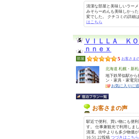
清潔な部屋と美味しいラーメ
みそらーめんも美味しかった
変でした。 クチコミの詳細はこちら
はこちら
ＶＩＬＬＡ ＫＯ
ｎｎｅｘ
5
部屋
お客さまの
エ
北海道 札幌・新
リ
地下鉄琴似駅から
特
ン・家具・家電完
ア
徴
お気に入りに
お客さまの声
駅近で便利、買い物にも便利
す。 仕事兼観光で利用しま
清潔。街中よりも多少物価が安い
16:51:22投稿
つづきはこちら