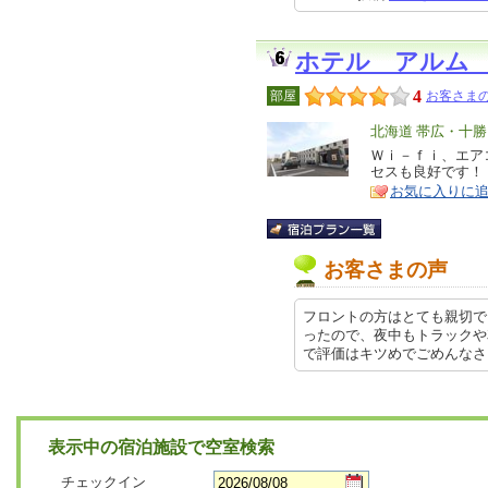
ホテル アルム
4
部屋
お客さまの
エ
北海道 帯広・十勝
リ
Ｗｉ－ｆｉ、エア
特
セスも良好です！
ア
徴
お気に入りに
お客さまの声
フロントの方はとても親切で
ったので、夜中もトラックや
で評価はキツめでごめんなさい。 …
表示中の宿泊施設で空室検索
チェックイン