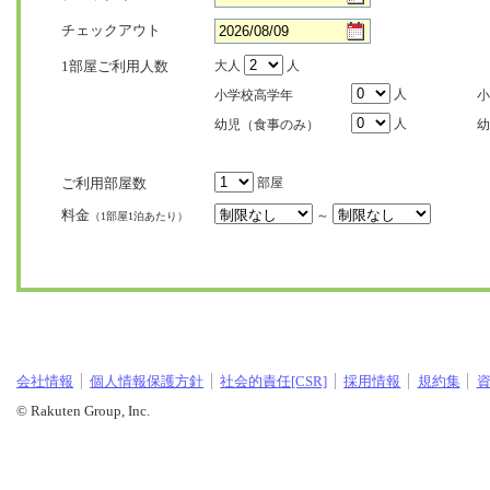
チェックアウト
1部屋ご利用人数
大人
人
人
小学校高学年
小
人
幼児（食事のみ）
幼
ご利用部屋数
部屋
料金
～
（1部屋1泊あたり）
会社情報
個人情報保護方針
社会的責任[CSR]
採用情報
規約集
© Rakuten Group, Inc.