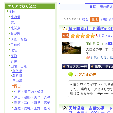
エリアで絞り込む
岡山
売れ筋
温
全国
北海道
[ランキング項目]
総合
立地
部屋
食
東北
北関東
藤ヶ鳴別荘 四季のかば
首都圏
5
立地
お客さまの
伊豆・箱根
エ
岡山県 岡山
甲信越
リ
大自然の中、非日
特
北陸
す。
ア
徴
東海
お気に入りに
近畿
山陽・山陰
鳥取県
お客さまの声
島根県
岡山県
仲間とワイワイ!アクセス良
岡山
した。 場所もアクセスしや
牛窓・瀬戸内・備前
細はこちらから https://revie
津山・湯郷・美作・奥津
湯原・蒜山・新見・高梁
天然温泉 吉備の湯 ド
倉敷・総社・玉野・笠岡