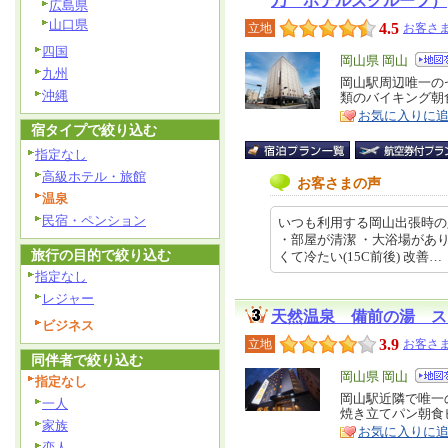
乃 ホテルズグループ）
広島県
山口県
4.5
立地
お客さま
四国
エ
岡山県 岡山
九州
リ
岡山駅周辺唯一の
特
沖縄
類のバイキング朝
ア
徴
お気に入りに
宿タイプで絞り込む
指定なし
高級ホテル・旅館
お客さまの声
温泉
民宿・ペンション
いつも利用する岡山出張時の
・部屋が清潔 ・大浴場があ
旅行の目的で絞り込む
くて冷たい(15C前後) 改善… 202
指定なし
レジャー
天然温泉 備前の湯 ス
ビジネス
3.9
立地
お客さま
同伴者で絞り込む
エ
岡山県 岡山
指定なし
リ
岡山駅近隣で唯一
特
一人
焼き立てパン朝食
ア
徴
家族
お気に入りに
恋人