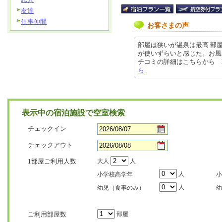
友達
仕事仲間
お客さまの声
部屋は狭いが温泉は最高 部
が使いずらいと感じた。お風
チコミの詳細はこちらから https:/
ら
表示中の宿泊施設で空室検索
チェックイン
チェックアウト
1部屋ご利用人数
大人
人
人
小学校高学年
小
人
幼児（食事のみ）
幼
ご利用部屋数
部屋