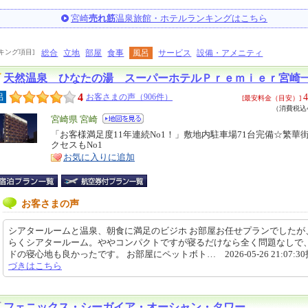
宮崎
売れ筋
温泉旅館・ホテルランキングはこちら
キング項目]
総合
立地
部屋
食事
風呂
サービス
設備・アメニティ
天然温泉 ひなたの湯 スーパーホテルＰｒｅｍｉｅｒ宮崎
4
4
呂
お客さまの声（906件）
[最安料金（目安）]
（消費税込4
エ
宮崎県 宮崎
リ
「お客様満足度11年連続No1！」敷地内駐車場71台完備☆繁華
特
クセスもNo1
ア
徴
お気に入りに追加
お客さまの声
シアタールームと温泉、朝食に満足のビジホ お部屋お任せプランでしたが
らくシアタールーム。ややコンパクトですが寝るだけなら全く問題なしで
ドの寝心地も良かったです。 お部屋にペットボト… 2026-05-26 21:07:3
づきはこちら
フェニックス・シーガイア・オーシャン・タワー