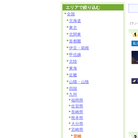
エリアで絞り込む
全国
北海道
[ラン
東北
北関東
首都圏
風
伊豆・箱根
甲信越
北陸
東海
近畿
山陽・山陰
四国
九州
福岡県
佐賀県
長崎県
熊本県
大分県
宮崎県
宮崎