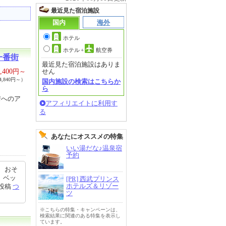
最近見た宿泊施設
国内
海外
ホテル
ホテル
+
航空券
一番街
最近見た宿泊施設はありま
,400
円～
せん
,840円～）
国内施設の検索はこちらか
ら
街へのア
アフィリエイトに利用す
る
あなたにオススメの特集
いい湯だな♪温泉宿
予約
、おそ
、ベッ
[PR] 西武プリンス
ホテルズ＆リゾー
0投稿
つ
ツ
※こちらの特集・キャンペーンは、
検索結果に関連のある特集を表示し
ています。