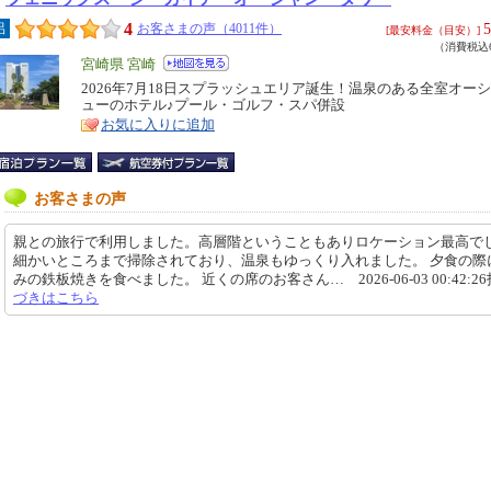
4
5
呂
お客さまの声（4011件）
[最安料金（目安）]
（消費税込6
エ
宮崎県 宮崎
リ
2026年7月18日スプラッシュエリア誕生！温泉のある全室オー
特
ューのホテル♪プール・ゴルフ・スパ併設
ア
徴
お気に入りに追加
お客さまの声
親との旅行で利用しました。高層階ということもありロケーション最高で
細かいところまで掃除されており、温泉もゆっくり入れました。 夕食の際
みの鉄板焼きを食べました。 近くの席のお客さん… 2026-06-03 00:42:2
づきはこちら