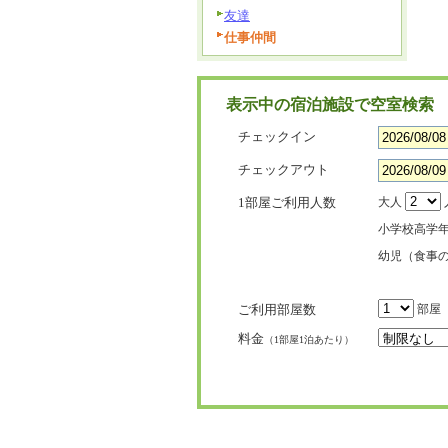
友達
仕事仲間
表示中の宿泊施設で空室検索
チェックイン
チェックアウト
1部屋ご利用人数
大人
小学校高学
幼児（食事
ご利用部屋数
部屋
料金
（1部屋1泊あたり）