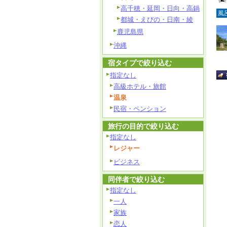
高千穂・延岡・日向・高鍋
風
都城・えびの・日南・綾
鹿児島県
沖縄
宿タイプで絞り込む
指定なし
高級ホテル・旅館
温泉
民宿・ペンション
旅行の目的で絞り込む
指定なし
レジャー
ビジネス
同伴者で絞り込む
指定なし
一人
家族
恋人