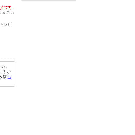
,637
円～
,200円～）
シャンビ
した。
にふか
6投稿
つ