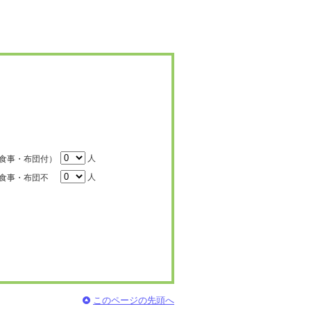
人
食事・布団付）
人
食事・布団不
このページの先頭へ