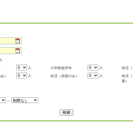
人
人
人
年
小学校低学年
幼児（
人
人
のみ）
幼児（布団のみ）
幼児（
要）
～