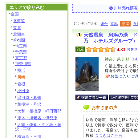
エリアで絞り込む
川崎
売れ筋
温
全国
北海道
[ランキング項目]
総合
立地
部屋
食
東北
北関東
天然温泉 扇浜の湯 ド
首都圏
乃 ホテルズグループ）
埼玉県
4.33
部屋
お客さ
千葉県
東京都
エ
神奈川県 川崎
神奈川県
リ
◇最上階にある男
特
横浜
鎌倉や渋谷まで最短
ア
徴
お気に入りに
川崎
箱根
小田原
湯河原・真鶴
相模湖・丹沢
お客さまの声
大和・相模原・町田西部
厚木・海老名・伊勢原
駅近で清潔、温泉も良い!ま
湘南・鎌倉・江ノ島・藤
駅まで徒歩で数分で、便利で
沢・平塚
りました。温泉で、泉質もぬるっと
投稿
つづきはこちら
横須賀・三浦