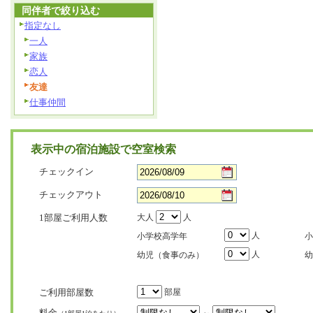
同伴者で絞り込む
指定なし
一人
家族
恋人
友達
仕事仲間
表示中の宿泊施設で空室検索
チェックイン
チェックアウト
1部屋ご利用人数
大人
人
人
小学校高学年
小
人
幼児（食事のみ）
幼
ご利用部屋数
部屋
料金