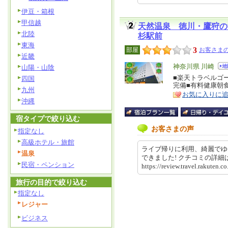
伊豆・箱根
甲信越
天然温泉 徳川・鷹狩の
北陸
杉駅前
東海
3
部屋
お客さまの
近畿
エ
神奈川県 川崎
山陽・山陰
リ
■楽天トラベルゴー
特
四国
完備■有料健康朝
ア
徴
九州
お気に入りに
沖縄
宿タイプで絞り込む
お客さまの声
指定なし
高級ホテル・旅館
ライブ帰りに利用、綺麗でゆ
温泉
できました! クチコミの詳
民宿・ペンション
https://review.travel.rakute
旅行の目的で絞り込む
指定なし
レジャー
ビジネス