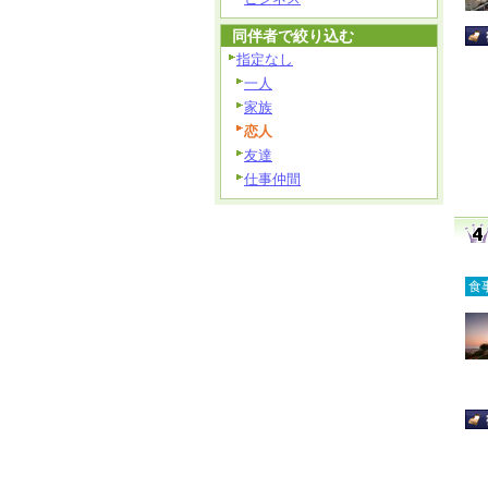
同伴者で絞り込む
指定なし
一人
家族
恋人
友達
仕事仲間
食