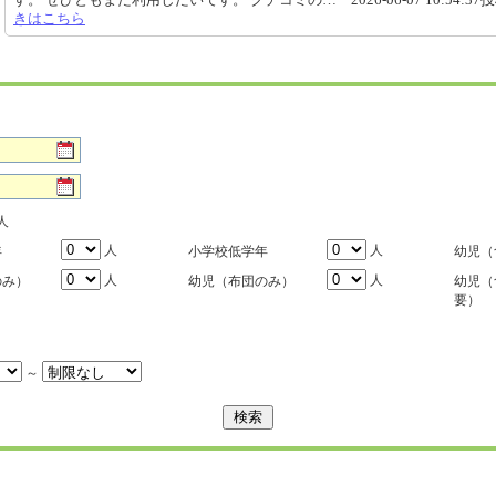
きはこちら
人
人
人
年
小学校低学年
幼児（
人
人
のみ）
幼児（布団のみ）
幼児（
要）
～