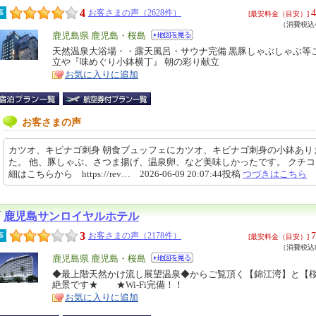
4
4
事
お客さまの声（2628件）
[最安料金（目安）]
（消費税込4
エ
鹿児島県 鹿児島・桜島
リ
天然温泉大浴場・・露天風呂・サウナ完備 黒豚しゃぶしゃぶ等
特
立や『味めぐり小鉢横丁』 朝の彩り献立
ア
徴
お気に入りに追加
お客さまの声
カツオ、キビナゴ刺身 朝食ブュッフェにカツオ、キビナゴ刺身の小鉢あり
た。 他、豚しゃぶ、さつま揚げ、温泉卵、など美味しかったです。 クチ
細はこちらから https://rev… 2026-06-09 20:07:44投稿
つづきはこちら
鹿児島サンロイヤルホテル
3
7
事
お客さまの声（2178件）
[最安料金（目安）]
（消費税込8
エ
鹿児島県 鹿児島・桜島
リ
◆最上階天然かけ流し展望温泉◆からご覧頂く【錦江湾】と【
特
絶景です★ ★Wi-Fi完備！！
ア
徴
お気に入りに追加