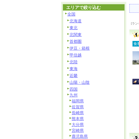
エリアで絞り込む
全国
北海道
[ラン
東北
北関東
首都圏
食
伊豆・箱根
甲信越
北陸
東海
近畿
山陽・山陰
四国
九州
福岡県
佐賀県
長崎県
熊本県
大分県
宮崎県
鹿児島県