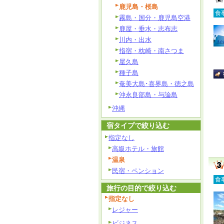
鹿児島・桜島
食
霧島・国分・鹿児島空港
鹿屋・垂水・志布志
川内・出水
指宿・枕崎・南さつま
屋久島
種子島
奄美大島･喜界島・徳之島
沖永良部島・与論島
沖縄
宿タイプで絞り込む
指定なし
高級ホテル・旅館
温泉
民宿・ペンション
食
旅行の目的で絞り込む
指定なし
レジャー
ビジネス