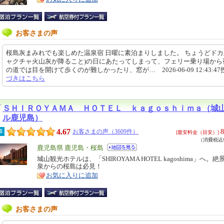
お客さまの声
桜島灰まみれでも楽しめた温泉宿 日曜に素泊まりしました。 ちょうどドカ
ャクチャ火山灰が降ること)の日にあたってしまって、フェリー乗り場から
の道では目を開けて歩くのが難しかったり、窓が… 2026-06-09 12:43:4
づきはこちら
ＳＨＩＲＯＹＡＭＡ ＨＯＴＥＬ ｋａｇｏｓｈｉｍａ（城
ル鹿児島）
4.67
8
事
お客さまの声（3609件）
[最安料金（目安）]
（消費税込9
エ
鹿児島県 鹿児島・桜島
リ
城山観光ホテルは、「SHIROYAMA HOTEL kagoshima」へ。
特
泉からの桜島は必見！
ア
徴
お気に入りに追加
お客さまの声