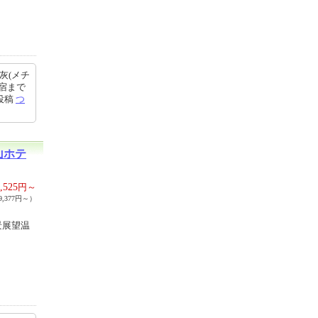
灰(メチ
宿まで
7投稿
つ
山ホテ
,525
円～
,377円～）
絶景展望温