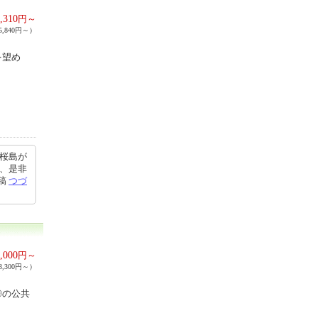
,310
円～
,840円～）
を望め
 桜島が
た、是非
投稿
つづ
,000
円～
,300円～）
◎の公共