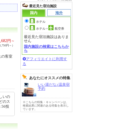
最近見た宿泊施設
国内
海外
ホテル
ホテル
+
航空券
最近見た宿泊施設はありま
,682
円～
せん
,750円～）
国内施設の検索はこちらか
ら
上の客室
アフィリエイトに利用す
る
あなたにオススメの特集
いい湯だな♪温泉宿
予約
しいの
どのス
※こちらの特集・キャンペーンは、
検索結果に関連のある特集を表示し
:56投
ています。