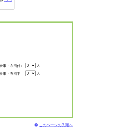
人
食事・布団付）
人
食事・布団不
このページの先頭へ