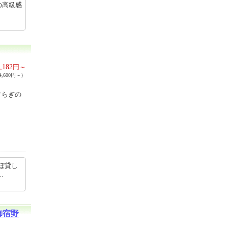
の高級感
,182
円～
,600円～）
すらぎの
ほぼ貸し
/h…
御宿野