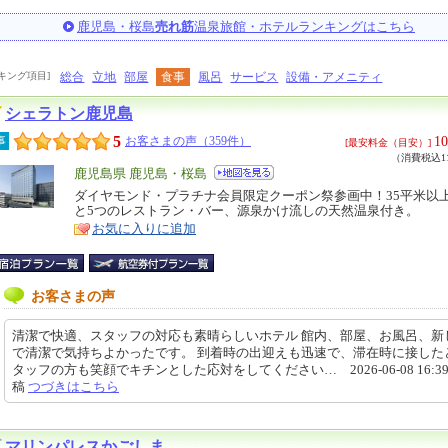
鹿児島・桜島
売れ筋
温泉旅館・ホテルランキングはこちら
キング項目]
総合
立地
部屋
食事
風呂
サービス
設備・アメニティ
シェラトン鹿児島
5
10
事
お客さまの声（359件）
[最安料金（目安）]
（消費税込11
エ
鹿児島県 鹿児島・桜島
リ
ダイヤモンド・プラチナ会員限定クーポン祭参画中！35平米以
特
と5つのレストラン・バー、源泉かけ流しの天然温泉付き。
ア
徴
お気に入りに追加
お客さまの声
清潔で快適、スタッフの対応も素晴らしいホテル 館内、部屋、お風呂、新
で清潔で気持ちよかったです。 到着時の出迎えも迅速で、滞在時に接した
タッフの方も笑顔でキチンとした応対をしてください… 2026-06-08 16:39
稿
つづきはこちら
マリンパレスかごしま