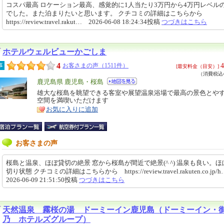
コスパ最高 ロケーション最高、感覚的に1人当たり3万円から4万円レベル
でした。また泊まりたいと思います。 クチコミの詳細はこちらから
https://review.travel.rakut… 2026-06-08 18:24:34投稿
つづきはこちら
ホテルウェルビューかごしま
4
4
事
お客さまの声（1511件）
[最安料金（目安）]
（消費税込4
エ
鹿児島県 鹿児島・桜島
リ
雄大な桜島を眺望できる客室や展望温泉浴場で最高の景色とや
特
空間を満喫いただけます
ア
徴
お気に入りに追加
お客さまの声
桜島と温泉、ほぼ貸切の絶景 窓から桜島が間近で絶景(^ ^) 温泉も良い。
切り状態 クチコミの詳細はこちらから https://review.travel.rakuten.co.jp
2026-06-09 21:51:50投稿
つづきはこちら
天然温泉 霧桜の湯 ドーミーイン鹿児島（ドーミーイン・
乃 ホテルズグループ）