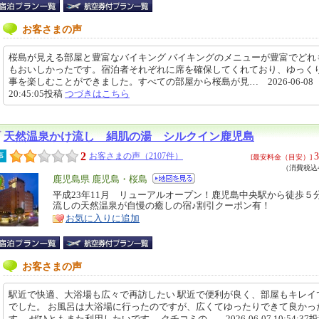
お客さまの声
桜島が見える部屋と豊富なバイキング バイキングのメニューが豊富でどれ
もおいしかったです。宿泊者それぞれに席を確保してくれており、ゆっく
事を楽しむことができました。すべての部屋から桜島が見… 2026-06-08
20:45:05投稿
つづきはこちら
天然温泉かけ流し 絹肌の湯 シルクイン鹿児島
2
3
事
お客さまの声（2107件）
[最安料金（目安）]
（消費税込4
エ
鹿児島県 鹿児島・桜島
リ
平成23年11月 リューアルオープン！鹿児島中央駅から徒歩５
特
流しの天然温泉が自慢の癒しの宿♪割引クーポン有！
ア
徴
お気に入りに追加
お客さまの声
駅近で快適、大浴場も広々で再訪したい 駅近で便利が良く、部屋もキレイ
でした。 お風呂は大浴場に行ったのですが、広くてゆったりできて良かっ
す。 ぜひともまた利用したいです。 クチコミの… 2026-06-07 10:54:37