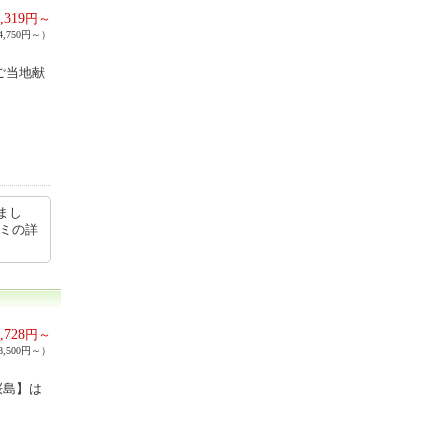
,319
円～
,750円～）
ご当地献
まし
コミの詳
,728
円～
,500円～）
桜島】は