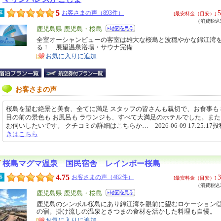
5
5
事
お客さまの声（893件）
[最安料金（目安）]
（消費税込5
エ
鹿児島県 鹿児島・桜島
リ
全室オーシャンビューの客室は雄大な桜島と波穏やかな錦江湾
特
る！ 展望温泉浴場・サウナ完備
ア
徴
お気に入りに追加
お客さまの声
桜島を望む絶景と美食、全てに満足 スタッフの皆さんも親切で、お食事も
目の前の景色も お風呂も ラウンジも、すべて大満足のホテルでした。ま
お伺いしたいです。 クチコミの詳細はこちらか… 2026-06-09 17:25:17
きはこちら
桜島マグマ温泉 国民宿舎 レインボー桜島
4.75
3
事
お客さまの声（482件）
[最安料金（目安）]
（消費税込3
エ
鹿児島県 鹿児島・桜島
リ
鹿児島のシンボル桜島にあり錦江湾を眼前に望むロケーション
特
の宿。掛け流しの温泉とさつまの食材を活かした料理も自慢。
ア
徴
お気に入りに追加