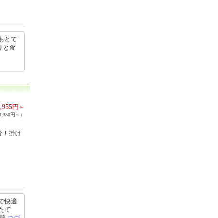
もとて
りと食
,955
円～
,350円～）
分！掛け
で快適
たで
投稿
つづ