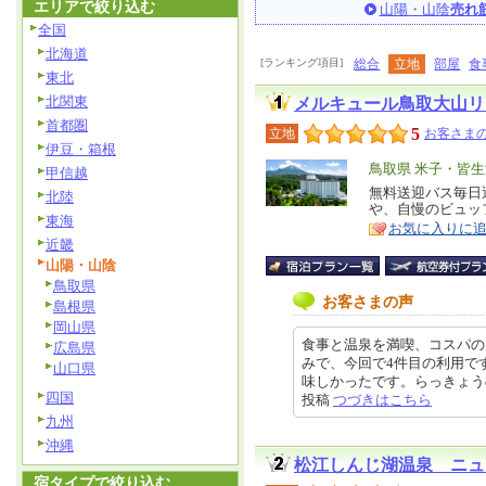
エリアで絞り込む
山陽・山陰
売れ
全国
北海道
[ランキング項目]
総合
立地
部屋
食
東北
北関東
メルキュール鳥取大山リ
首都圏
5
立地
お客さまの
伊豆・箱根
エ
鳥取県 米子・皆
甲信越
リ
無料送迎バス毎日
特
北陸
や、自慢のビュッ
ア
徴
東海
お気に入りに
近畿
山陽・山陰
鳥取県
お客さまの声
島根県
岡山県
食事と温泉を満喫、コスパの
広島県
みで、今回で4件目の利用で
山口県
味しかったです。らっきょうのタル
四国
投稿
つづきはこちら
九州
沖縄
松江しんじ湖温泉 ニュ
宿タイプで絞り込む