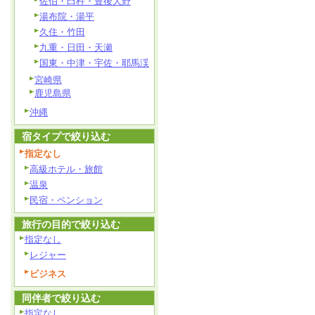
佐伯・臼杵・豊後大野
湯布院・湯平
久住・竹田
九重・日田・天瀬
国東・中津・宇佐・耶馬渓
宮崎県
鹿児島県
沖縄
宿タイプで絞り込む
指定なし
高級ホテル・旅館
温泉
民宿・ペンション
旅行の目的で絞り込む
指定なし
レジャー
ビジネス
同伴者で絞り込む
指定なし