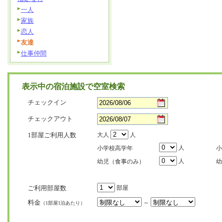
一人
家族
恋人
友達
仕事仲間
表示中の宿泊施設で空室検索
チェックイン
チェックアウト
1部屋ご利用人数
大人
人
人
小学校高学年
小
人
幼児（食事のみ）
幼
ご利用部屋数
部屋
料金
～
（1部屋1泊あたり）