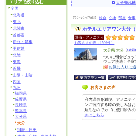
エリアで絞り込む
大分
売れ筋
全国
北海道
[ランキング項目]
総合
立地
部屋
食事
東北
北関東
ホテルエリアワン大分（
首都圏
設備・アメニティ
伊豆・箱根
お客さまの声（1506件）
甲信越
エ
大分県 大分
北陸
リ
ついに朝食ビュッ
特
ウェア快適！全室
東海
ア
徴
お気に入りに
近畿
山陽・山陰
四国
お客さまの声
九州
福岡県
佐賀県
府内温泉を満喫、アメニティ
ンに宿泊する時の楽しみはお
長崎県
延泊なのでカゴに使用済みのタオル
熊本県
きはこちら
大分県
大分
別府・日出