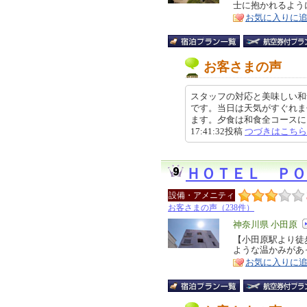
士に抱かれるよう
ア
徴
お気に入りに
お客さまの声
スタッフの対応と美味しい和
です。当日は天気がすぐれま
ます。夕食は和食全コースにしま
17:41:32投稿
つづきはこちら
ＨＯＴＥＬ Ｐ
設備・アメニティ
お客さまの声（238件）
エ
神奈川県 小田原
リ
【小田原駅より徒
特
ような温かみがあ
ア
徴
お気に入りに