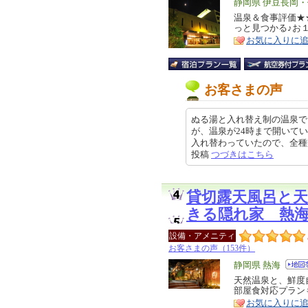
エ
静岡県 伊豆長岡
リ
温泉＆食事評価★
特
っと見つかる♪お
ア
徴
お気に入りに
お客さまの声
ぬる湯と入れ替え制の温泉で
が、温泉が24時まで開いて
入れ替わっていたので、全種類のお
投稿
つづきはこちら
貸切露天風呂と
きる隠れ家 熱
設備・アメニティ
お客さまの声（153件）
エ
静岡県 熱海
リ
天然温泉と、鮮度
特
部屋食対応プラン
ア
徴
お気に入りに