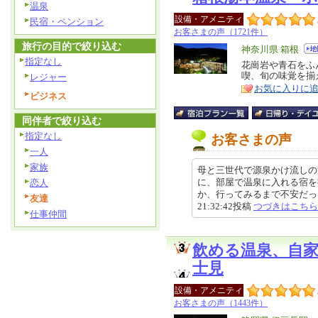
温泉
設備・アメニティ
民宿・ペンション
お客さまの声（1721件）
旅行の目的で絞り込む
エ
神奈川県 箱根
指定なし
リ
花崗岩や青石をふ
特
喫、旬の味覚を揃
レジャー
ア
徴
お気に入りに
ビジネス
同伴者で絞り込む
指定なし
お客さまの声
一人
家族
母と三世代で源泉かけ流しの
に、部屋で温泉に入れる宿を
恋人
か、行ってみるまで不安だったの
友達
21:32:42投稿
つづきはこちら
仕事仲間
飲める温泉、自
士見
設備・アメニティ
お客さまの声（1443件）