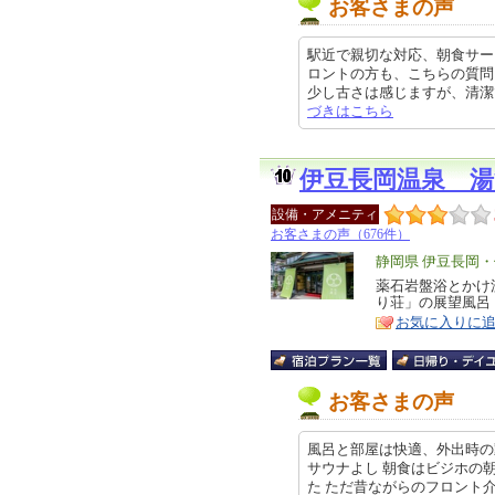
お客さまの声
駅近で親切な対応、朝食サー
ロントの方も、こちらの質問
少し古さは感じますが、清潔で広さ
づきはこちら
伊豆長岡温泉 湯
設備・アメニティ
お客さまの声（676件）
エ
静岡県 伊豆長岡
リ
薬石岩盤浴とかけ
特
り荘」の展望風呂
ア
徴
お気に入りに
お客さまの声
風呂と部屋は快適、外出時の
サウナよし 朝食はビジホの
た ただ昔ながらのフロント介さない