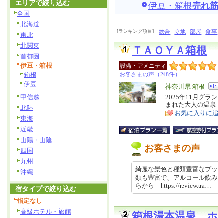
エリアで絞り込む
伊豆・箱根
売れ
全国
北海道
[ランキング項目]
総合
立地
部屋
食事
東北
北関東
ＴＡＯＹＡ箱根
首都圏
伊豆・箱根
設備・アメニティ
箱根
お客さまの声（248件）
伊豆
エ
神奈川県 箱根
リ
甲信越
2025年11月グ
特
まれた大人の温泉
ア
北陸
徴
お気に入りに
東海
近畿
山陽・山陰
お客さまの声
四国
九州
綺麗な景色と種類豊富なブッ
沖縄
類も豊富で、アルコール飲み
らから https://review.tra… 
宿タイプで絞り込む
指定なし
高級ホテル・旅館
箱根湯本温泉 