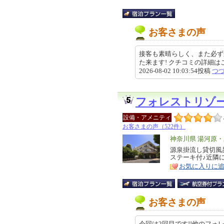
お客さまの声
接客も素晴らしく、また必ず
た来ます! クチコミの詳細はこちらから h
2026-08-02 10:03:54投稿
つ
フォレストリゾ
設備・アメニティ
お客さまの声（522件）
エ
神奈川県 湯河原
リ
源泉掛流し貸切風
特
ステーキ付♪近隣
ア
徴
お気に入りに
お客さまの声
今回は2回目です!!他のフ