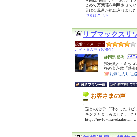
じめて万葉荘を利用させてい
分は石風呂が気に入りました!!部屋
づきはこちら
リブマックスリ
設備・アメニティ
お客さまの声（1078件）
エ
静岡県 熱海
リ
露天風呂・キッズ
特
根の奥座敷「熱海
ア
徴
お気に入りに
お客さまの声
孫との旅行! 卓球をしたり
キングも楽しみました。 
https://review.travel.rakut