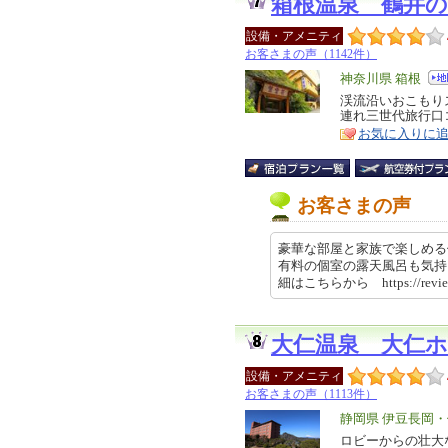
箱根温泉 鶴井の
設備・アメニティ
お客さまの声（1142件）
エ
神奈川県 箱根
リ
渓流沿いおこもり
特
連れ三世代旅行口
ア
徴
お気に入りに
お客さまの声
豪華な部屋と家族で楽しめる
有料の個室の露天風呂も気持
細はこちらから https://revie
大仁温泉 大仁
設備・アメニティ
お客さまの声（1113件）
エ
静岡県 伊豆長岡
リ
ロビーからの壮大
特