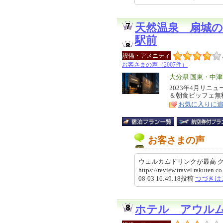
天然温泉 扇城
駅前
設備・アメニティ
お客さまの声（2007件）
エ
大分県 国東・中
リ
2023年4月リニ
特
＆朝食ビッフェ無
ア
徴
お気に入りに
お客さまの声
ウェルカムドリンクが最高
https://review.travel.rakute
08-03 16:49:18投稿
つづきは
ホテル アウル