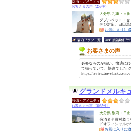
設備・アメニティ
お客さまの声（258件）
エ
大分県 九重・日
リ
ダブルベット・セ
特
デジ対応、日田温
ア
徴
お気に入りに
お客さまの声
必要なものが揃い、快適にゆ
て揃っていて、快適でした
https://review.travel.rakut
グランドメルキ
設備・アメニティ
お客さまの声（3065件）
エ
大分県 別府・日出
リ
宿泊者全員対象ラ
特
ドオフィシャルホ
ア
徴
お気に入りに