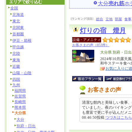
エリアで絞り込む
大分
売れ筋
ホ
全国
北海道
[ランキング項目]
総合
立地
部屋
食事
東北
北関東
灯りの宿 燈月
首都圏
設備・アメニティ
伊豆・箱根
お客さまの声（853件）
甲信越
エ
大分県 別府・日出
北陸
リ
2024年10月露
特
東海
和牛ステーキ食べ
ア
徴
近畿
お気に入りに
山陽・山陰
四国
九州
お客さまの声
福岡県
佐賀県
長崎県
清潔な館内と美味しい食事、
熊本県
ていました。夜のバイキング
も豊富で更に手が込んだメニュー
大分県
08:46:50投稿
つづきはこちら
大分
別府・日出