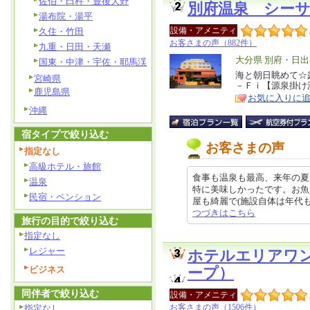
佐伯・臼杵・豊後大野
別府温泉 シー
湯布院・湯平
設備・アメニティ
久住・竹田
お客さまの声（882件）
九重・日田・天瀬
エ
大分県 別府・日出
国東・中津・宇佐・耶馬渓
リ
海と朝日眺めて☆
特
宮崎県
－Ｆｉ【源泉掛け
ア
徴
鹿児島県
お気に入りに
沖縄
宿タイプで絞り込む
お客さまの声
指定なし
高級ホテル・旅館
食事も温泉も最高、来年の夏
温泉
特に美味しかったです。お魚
民宿・ペンション
屋も綺麗で(施設自体は年代ものか
つづきはこちら
旅行の目的で絞り込む
指定なし
レジャー
ホテルエリアワ
ビジネス
ープ）
同伴者で絞り込む
設備・アメニティ
お客さまの声（1506件）
指定なし