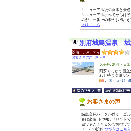
リニューアル後の食事と景色
リニューアルされてからは初
のが、一番上の階のお風呂が、使え
きはこちら
別府城島温泉 
設備・アメニティ
お客さまの声（919件）
エ
大分県 別府・日出
リ
阿蘇くじゅう国立
特
わせ持つ高原リゾ
ア
徴
お気に入りに
お客さまの声
城島高原パークが近く、ゴル
客は宿泊日の朝にフロントで
金で購入できるのでお得です。翌
18:32:43投稿
つづきはこちら