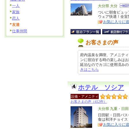
一人
エ
大分県 大分
家族
リ
ついに朝食ビュッ
特
ウェア快適！全室
ア
恋人
徴
お気に入りに
友達
仕事仲間
お客さまの声
府内温泉を満喫、アメニティ
ンに宿泊する時の楽しみはお
延泊なのでカゴに使用済みのタオル
きはこちら
ホテル ソシア
設備・アメニティ
お客さまの声（412件）
エ
大分県 九重・日
リ
日田駅・日田バス
特
食は和洋チョイス
ア
徴
お気に入りに