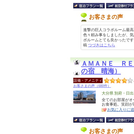
お客さまの声
進撃の巨人コラボルーム最高
色々頼み事をしましたが、気
ボルームとても良かったです。また
稿
つづきはこちら
ＡＭＡＮＥ ＲＥ
の宿 晴海）
設備・アメニティ
お客さまの声（680件）
エ
大分県 別府・日出
リ
全てのお部屋がオ
特
お食事処。笑顔が
ア
徴
お気に入りに
お客さまの声