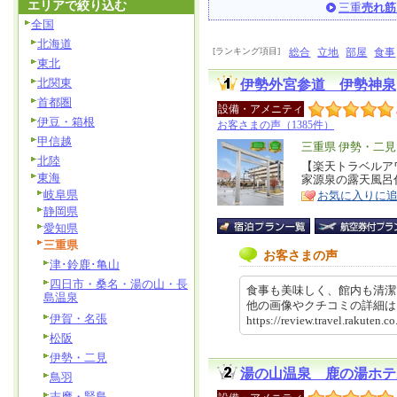
エリアで絞り込む
三重
売れ筋
全国
北海道
[ランキング項目]
総合
立地
部屋
食事
東北
北関東
伊勢外宮参道 伊勢神泉
首都圏
設備・アメニティ
伊豆・箱根
お客さまの声（1385件）
甲信越
エ
三重県 伊勢・二見
北陸
リ
【楽天トラベルア
特
東海
家源泉の露天風呂
ア
徴
岐阜県
お気に入りに
静岡県
愛知県
三重県
お客さまの声
津･鈴鹿･亀山
四日市・桑名・湯の山・長
食事も美味しく、館内も清潔
島温泉
他の画像やクチコミの詳細
伊賀・名張
https://review.travel.rakute
松阪
伊勢・二見
湯の山温泉 鹿の湯ホテ
鳥羽
志摩・賢島