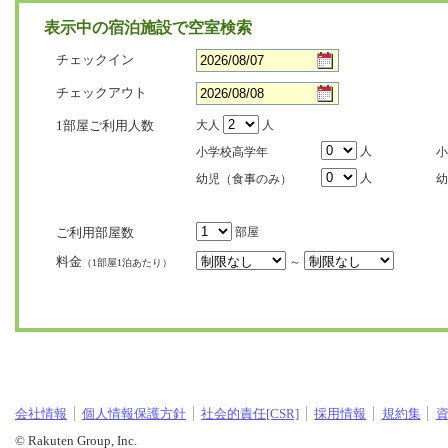
表示中の宿泊施設で空室検索
チェックイン
チェックアウト
1部屋ご利用人数
大人
人
人
小学校高学年
小
人
幼児（食事のみ）
幼
ご利用部屋数
部屋
料金
～
（1部屋1泊あたり）
会社情報
個人情報保護方針
社会的責任[CSR]
採用情報
規約集
© Rakuten Group, Inc.