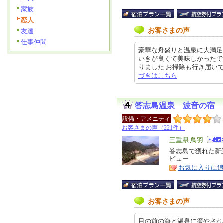
家族
恋人
お客さまの声
友達
仕事仲間
豪華な舟盛りと温泉に大満足
いきが良くて美味しかったで
りました お掃除も行き届いていた
づきはこちら
答志島温泉 波音の
設備・アメニティ
お客さまの声（221件）
エ
三重県 鳥羽
リ
答志島で獲れた新
特
ビュー
ア
徴
お気に入りに
お客さまの声
目の前の海と温泉に癒やされ