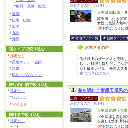
設備・アメニティ
お客さまの声（793件）
熊野・尾鷲・紀北
エ
三重県 四日市・
近畿
リ
露天風呂付き客室
特
山陽・山陰
女性に色浴衣無料
ア
徴
四国
お気に入りに
九州
沖縄
お客さまの声
宿タイプで絞り込む
指定なし
価格以上のサービスと美味し
高級ホテル・旅館
し、お料理も盛りだくさんで
温泉
シも最高レベル、外国人スタッフの
稿
つづきはこちら
民宿・ペンション
旅行の目的で絞り込む
海を望む全室露天風呂の
指定なし
レジャー
設備・アメニティ
お客さまの声（901件）
ビジネス
エ
三重県 志摩・賢島
同伴者で絞り込む
リ
《全室海を臨む露
特
指定なし
を楽しむ創作和洋
ア
徴
お気に入りに
一人