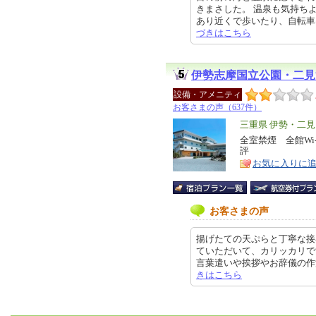
きまさした。 温泉も気持ち
あり近くで歩いたり、自転車は少し
づきはこちら
伊勢志摩国立公園・二見
設備・アメニティ
お客さまの声（637件）
エ
三重県 伊勢・二見
リ
全室禁煙 全館Wi
特
評
ア
徴
お気に入りに
お客さまの声
揚げたての天ぷらと丁寧な接
ていただいて、カリッカリです
言葉遣いや挨拶やお辞儀の作法がす
きはこちら