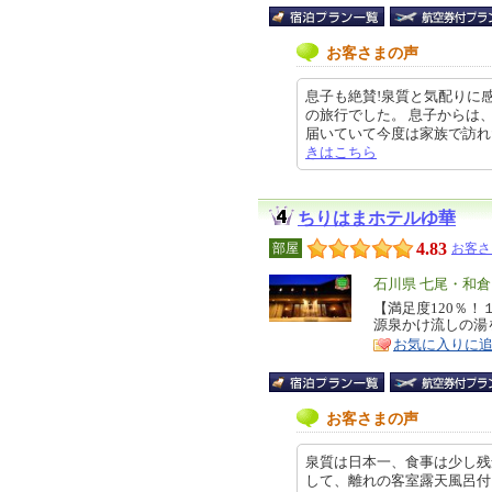
お客さまの声
息子も絶賛!泉質と気配りに感
の旅行でした。 息子からは
届いていて今度は家族で訪れたいと
きはこちら
ちりはまホテルゆ華
4.83
部屋
お客さ
エ
石川県 七尾・和
リ
【満足度120％
特
源泉かけ流しの湯
ア
徴
お気に入りに
お客さまの声
泉質は日本一、食事は少し残
して、離れの客室露天風呂付