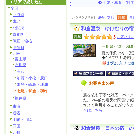
エリアで絞り込む
七尾・和倉・羽咋
全国
北海道
[ランキング項目]
総合
立地
部屋
食
東北
北関東
和倉温泉 ゆけむりの宿
首都圏
5
部屋
お客さまの
伊豆・箱根
エ
石川県 七尾・和
甲信越
リ
夏の予約は今！楽
北陸
特
◆5％OFF！能
富山県
ア
徴
お気に入りに
石川県
金沢
加賀・小松・辰口
お客さまの声
能登・輪島・珠洲
七尾・和倉・羽咋
震災後も丁寧な対応、バイク
福井県
た。 2年前の震災の関係で
ちよく利用することができました。
東海
きはこちら
近畿
山陽・山陰
四国
和倉温泉 日本の宿 の
九州