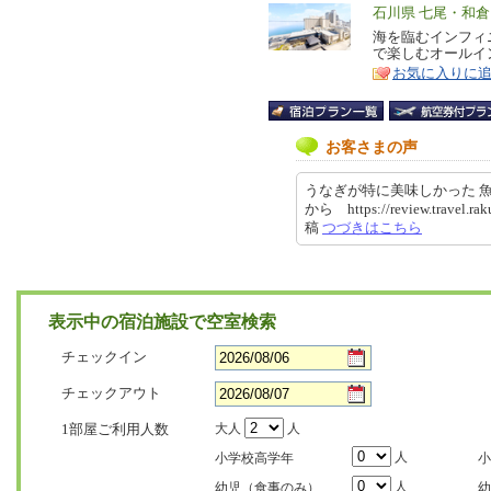
エ
石川県 七尾・和
リ
海を臨むインフィ
特
で楽しむオールイ
ア
徴
お気に入りに
お客さまの声
うなぎが特に美味しかった 
から https://review.travel.ra
稿
つづきはこちら
表示中の宿泊施設で空室検索
チェックイン
チェックアウト
1部屋ご利用人数
大人
人
人
小学校高学年
小
人
幼児（食事のみ）
幼