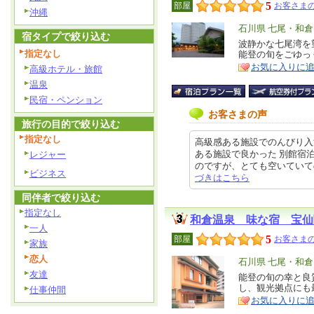
5
部屋
お客さまの
沖縄
エ
石川県 七尾・和
宿タイプで絞り込む
リ
波静かな七尾湾を
特
指定なし
能登の旬をごゆっ
ア
徴
お気に入りに
高級ホテル・旅館
温泉
民宿・ペンション
お客さまの声
旅行の目的で絞り込む
指定なし
高級感ある施設でのんびり入
ある施設で良かった 別館宿
レジャー
のですが、とても空いていてのんび
ビジネス
づきはこちら
同伴者で絞り込む
指定なし
和倉温泉 味な宿 宝仙
一人
5
部屋
お客さまの
家族
恋人
エ
石川県 七尾・和
友達
リ
能登の旬の幸と良
特
し、観光拠点にも
仕事仲間
ア
徴
お気に入りに