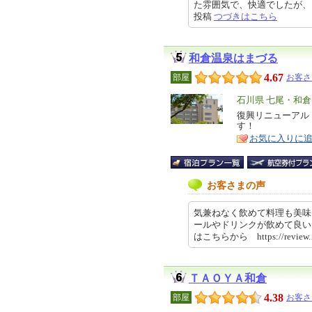
た雰囲気で、快適でしたが、トイレ
投稿
つづきはこちら
和倉温泉はまづる
4.67
部屋
お客さ
エ
石川県 七尾・和
リ
復興リニューアル
特
す！
ア
徴
お気に入りに
お客さまの声
気兼ねなく飲めて料理も美味
ールやドリンクが飲めて良い
はこちらから https://review.
ＴＡＯＹＡ和倉
4.38
部屋
お客さ