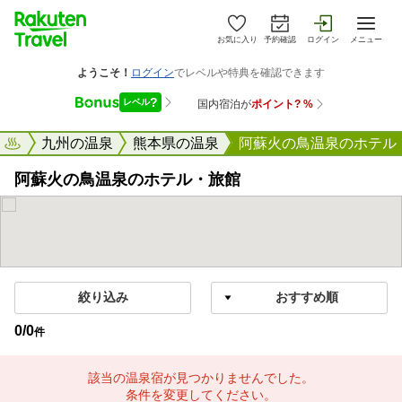
お気に入り
予約確認
ログイン
メニュー
天トラベル
九州の温泉
熊本県の温泉
阿蘇火の鳥温泉のホテル
阿蘇火の鳥温泉のホテル・旅館
絞り込み
0
/
0
件
該当の温泉宿が見つかりませんでした。
条件を変更してください。