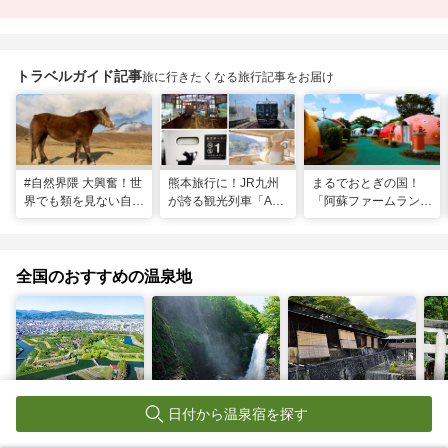
トラベルガイド記事
旅に行きたくなる旅行記事をお届け
#自然界隈 大興奮！世
熊本旅行に！JR九州
まるでおとぎの国！
界でも類を見ない自然
が誇る観光列車「A列
「阿蘇ファームラン
の宝庫・熊本で「火の
車で行こう」＆「あそ
ド」で心も体も元気に
国」「水の国」を体感
ぼーい！」完全乗車ガ
なる体験型ステイ
する旅
イド
全国のおすすめの温泉地
北海道
宮城県
栃木県
神
函館温泉
秋保温泉
那須温泉
湯
日付から温泉宿を探す