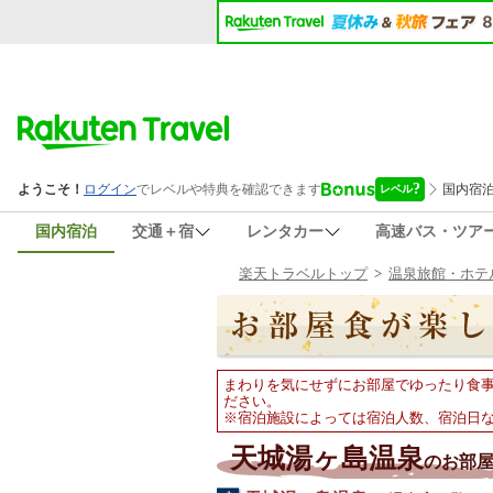
国内宿泊
交通＋宿
レンタカー
高速バス・ツア
楽天トラベルトップ
>
温泉旅館・ホテ
まわりを気にせずにお部屋でゆったり食
ださい。
※宿泊施設によっては宿泊人数、宿泊日
天城湯ヶ島温泉
のお部