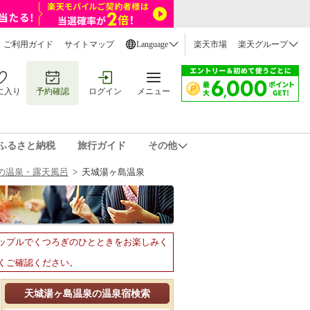
ご利用ガイド
サイトマップ
Language
楽天市場
楽天グループ
に入り
予約確認
ログイン
メニュー
ふるさと納税
旅行ガイド
その他
の温泉・露天風呂
>
天城湯ヶ島温泉
ップルでくつろぎのひとときをお楽しみく
くご確認ください。
天城湯ヶ島温泉の温泉宿検索