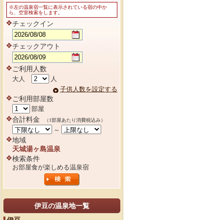
※左の温泉宿一覧に表示されている宿の中か
ら、空室検索をします。
チェックイン
チェックアウト
ご利用人数
大人
人
子供人数を設定する
ご利用部屋数
部屋
合計料金
（1部屋あたり消費税込み）
～
地域
天城湯ヶ島温泉
検索条件
お部屋食が楽しめる温泉宿
伊豆の温泉地一覧