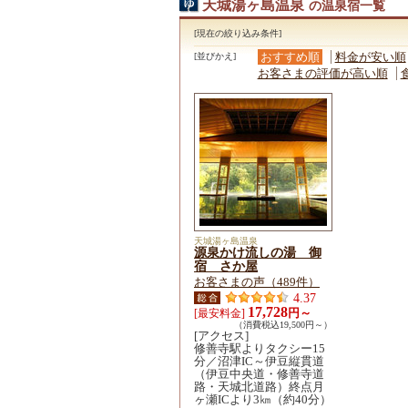
天城湯ヶ島温泉
の温泉宿一覧
[現在の絞り込み条件]
おすすめ順
料金が安い順
[並びかえ]
お客さまの評価が高い順
天城湯ヶ島温泉
源泉かけ流しの湯 御
宿 さか屋
お客さまの声（489件）
4.37
17,728
円～
[最安料金]
（消費税込19,500円～）
[アクセス]
修善寺駅よりタクシー15
分／沼津IC～伊豆縦貫道
（伊豆中央道・修善寺道
路・天城北道路）終点月
ヶ瀬ICより3㎞（約40分）