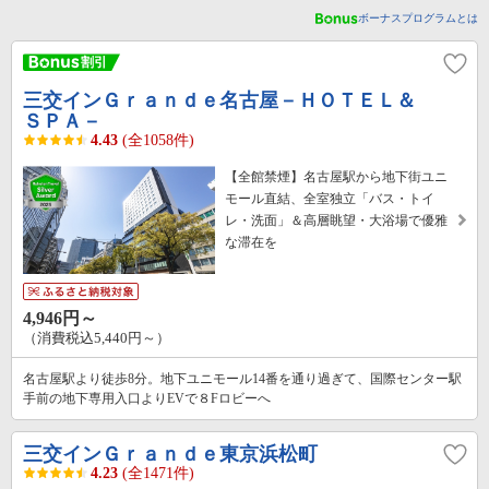
ボーナスプログラムとは
三交インＧｒａｎｄｅ名古屋－ＨＯＴＥＬ＆
ＳＰＡ－
4.43
(全1058件)
【全館禁煙】名古屋駅から地下街ユニ
モール直結、全室独立「バス・トイ
レ・洗面」＆高層眺望・大浴場で優雅
な滞在を
4,946円～
（消費税込5,440円～）
名古屋駅より徒歩8分。地下ユニモール14番を通り過ぎて、国際センター駅
手前の地下専用入口よりEVで８Fロビーへ
三交インＧｒａｎｄｅ東京浜松町
4.23
(全1471件)