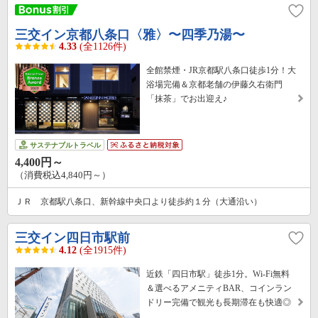
三交イン京都八条口〈雅〉〜四季乃湯〜
4.33
(全1126件)
全館禁煙・JR京都駅八条口徒歩1分！大
浴場完備＆京都老舗の伊藤久右衛門
「抹茶」でお出迎え♪
サステナブルトラベル
4,400円～
（消費税込4,840円～）
ＪＲ 京都駅八条口、新幹線中央口より徒歩約１分（大通沿い）
三交イン四日市駅前
4.12
(全1915件)
近鉄「四日市駅」徒歩1分。Wi-Fi無料
＆選べるアメニティBAR、コインラン
ドリー完備で観光も長期滞在も快適◎