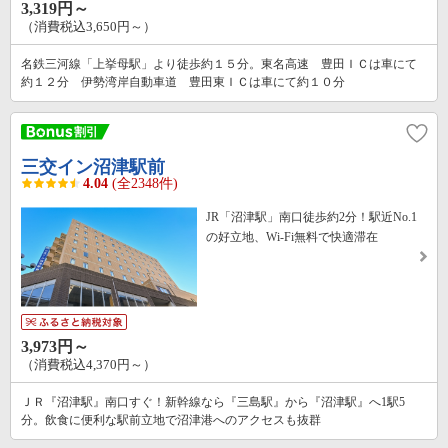
3,319円～
（消費税込3,650円～）
名鉄三河線「上挙母駅」より徒歩約１５分。東名高速 豊田ＩＣは車にて
約１２分 伊勢湾岸自動車道 豊田東ＩＣは車にて約１０分
三交イン沼津駅前
4.04
(全2348件)
JR「沼津駅」南口徒歩約2分！駅近No.1
の好立地、Wi-Fi無料で快適滞在
3,973円～
（消費税込4,370円～）
ＪＲ『沼津駅』南口すぐ！新幹線なら『三島駅』から『沼津駅』へ1駅5
分。飲食に便利な駅前立地で沼津港へのアクセスも抜群