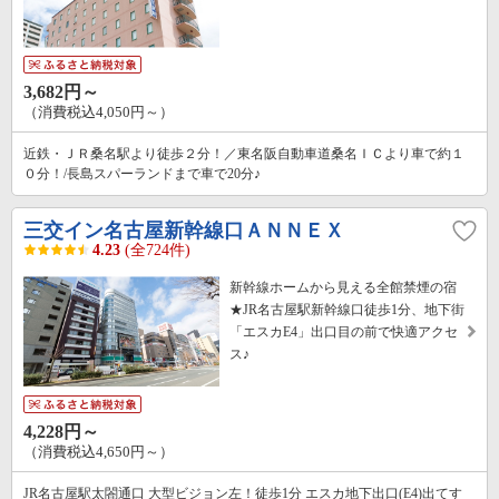
3,682円～
（消費税込4,050円～）
近鉄・ＪＲ桑名駅より徒歩２分！／東名阪自動車道桑名ＩＣより車で約１
０分！/長島スパーランドまで車で20分♪
三交イン名古屋新幹線口ＡＮＮＥＸ
4.23
(全724件)
新幹線ホームから見える全館禁煙の宿
★JR名古屋駅新幹線口徒歩1分、地下街
「エスカE4」出口目の前で快適アクセ
ス♪
4,228円～
（消費税込4,650円～）
JR名古屋駅太閤通口 大型ビジョン左！徒歩1分 エスカ地下出口(E4)出てす