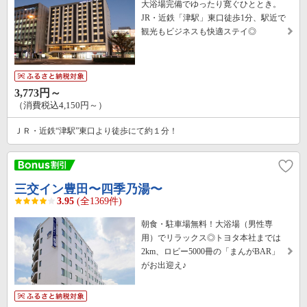
大浴場完備でゆったり寛ぐひととき。
JR・近鉄「津駅」東口徒歩1分、駅近で
観光もビジネスも快適ステイ◎
3,773円～
（消費税込4,150円～）
ＪＲ・近鉄“津駅”東口より徒歩にて約１分！
三交イン豊田〜四季乃湯〜
3.95
(全1369件)
朝食・駐車場無料！大浴場（男性専
用）でリラックス◎トヨタ本社までは
2km、ロビー5000冊の「まんがBAR」
がお出迎え♪