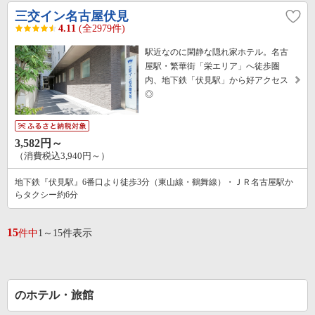
三交イン名古屋伏見
4.11
(全2979件)
駅近なのに閑静な隠れ家ホテル。名古
屋駅・繁華街「栄エリア」へ徒歩圏
内、地下鉄「伏見駅」から好アクセス
◎
3,582円～
（消費税込3,940円～）
地下鉄『伏見駅』6番口より徒歩3分（東山線・鶴舞線）・ＪＲ名古屋駅か
らタクシー約6分
15
件中
1～15件表示
のホテル・旅館