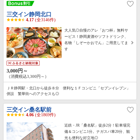
三交イン静岡北口
4.17
(全3146件)
大人気◎自慢のアレ「おつ杯」無料サ
ービス！静岡麦酒やソフトドリンク、
名物「しぞーかおでん」ご用意してま
す
3,000円～
（消費税込3,300円～）
ＪＲ静岡駅・北口から徒歩８分 便利な１Ｆコンビニ「セブンイレブン」
併設 繁華街へのアクセスも◎
三交イン桑名駅前
4.06
(全1869件)
近鉄・JR「桑名駅」徒歩2分！駐車場完
備＆コンビニ1分。ナガスパ車20分、観
光も便利な好立地◎