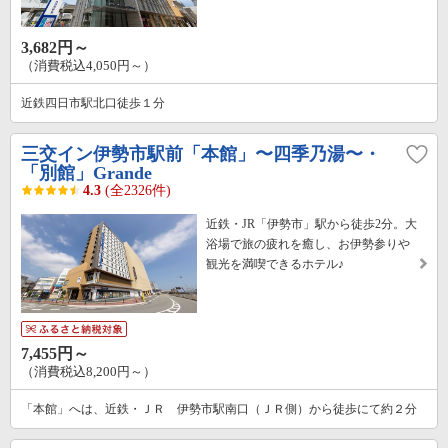
3,682円～
（消費税込4,050円～）
近鉄四日市駅北口徒歩１分
三交イン伊勢市駅前「本館」〜四季乃湯〜・
「別館」Grande
4.3
(全2326件)
近鉄・JR「伊勢市」駅から徒歩2分。大
浴場で旅の疲れを癒し、お伊勢参りや
観光を満喫できるホテル♪
7,455円～
（消費税込8,200円～）
「本館」へは、近鉄・ＪＲ 伊勢市駅南口（ＪＲ側）から徒歩にて約２分