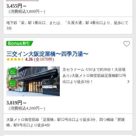
3,455円～
（消費税込3,800円～）
地下鉄「栄」駅 1番出口、または、「久屋大通」駅 4番出口より、徒歩にて
3分
三交イン大阪淀屋橋〜四季乃湯〜
4.26
(全1070件)
京セラドーム･USJまで約30分！大浴場
あり♪大阪メトロ御堂筋線淀屋橋駅12号
出口より徒歩3分！
3,819円～
（消費税込4,200円～）
大阪メトロ御堂筋線「淀屋橋」駅12号出口より徒歩3分、四つ橋線「肥後
橋」駅6号出口より徒歩4分