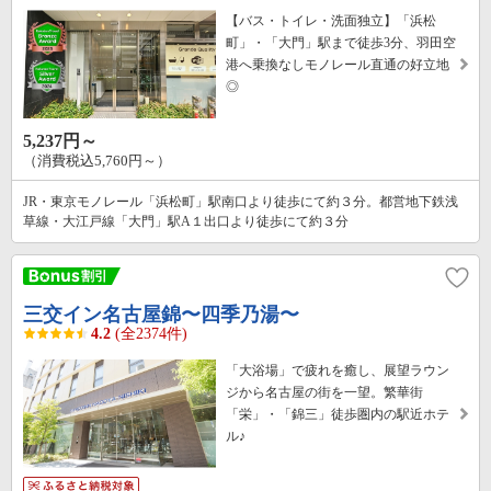
【バス・トイレ・洗面独立】「浜松
町」・「大門」駅まで徒歩3分、羽田空
港へ乗換なしモノレール直通の好立地
◎
5,237円～
（消費税込5,760円～）
JR・東京モノレール「浜松町」駅南口より徒歩にて約３分。都営地下鉄浅
草線・大江戸線「大門」駅A１出口より徒歩にて約３分
三交イン名古屋錦〜四季乃湯〜
4.2
(全2374件)
「大浴場」で疲れを癒し、展望ラウン
ジから名古屋の街を一望。繁華街
「栄」・「錦三」徒歩圏内の駅近ホテ
ル♪