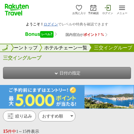
お気に入り
予約確認
ログイン
メニュー
ルチェーントップ
全国
ホテルチェーン一覧
三交イングループ
三交イングループ
日付の指定
絞り込み
15
件中
1～15件表示