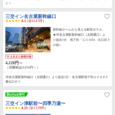
ぐ！
三交イン名古屋新幹線口
4.1
(全6147件)
新幹線ホームから見える駅前ホテル
★JR名古屋駅新幹線口（太閤通口）よ
り徒歩1分、地下街「エスカE4」出口目
の前♪
4,228円～
（消費税込4,650円～）
JR名古屋駅新幹線口（太閤通口）より徒歩1分・名古屋駅地下街エスカＥ4
番出口すぐ
三交イン津駅前〜四季乃湯〜
4.21
(全1159件)