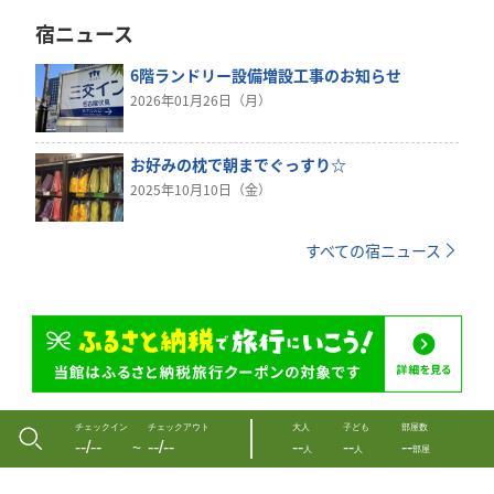
宿ニュース
6階ランドリー設備増設工事のお知らせ
2026年01月26日（月）
お好みの枕で朝までぐっすり☆
2025年10月10日（金）
すべての宿ニュース
チェックイン
チェックアウト
大人
子ども
部屋数
--/--
--/--
--
--
--
〜
人
人
部屋