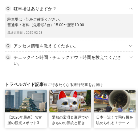
駐車場はありますか？
駐車場は下記をご確認ください。
普通車：有料（先着順3台）15:00〜翌朝10:00
最終更新日：2025-02-23
アクセス情報を教えてください。
チェックイン時間・チェックアウト時間を教えてくださ
い。
トラベルガイド記事
旅に行きたくなる旅行記事をお届け
【2026年最新】名古
愛知の常滑＆瀬戸でや
日本一近くで飛行機を
屋の観光スポット34
きものの伝統と招き猫
眺められる！テーマパ
選と名物グルメ！家族
の世界へ。歩いて触れ
ークのような中部国際
で楽しめるレジャー施
て楽しむ開運旅
空港セントレア空港！