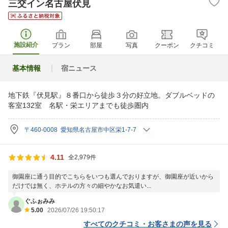
三交イン名古屋伏見
施設紹介
プラン
部屋
写真
クーポン
クチコミ
基本情報
宿ニュース
地下鉄『伏見駅』８番口から徒歩３分の好立地。ダブルベッドの
客室132室 名駅・栄エリアまでも徒歩圏内
〒460-0008 愛知県名古屋市中区栄1-7-7
4.11
全2,979件
御園座に通う目的でこちらをいつも選んでおりますが、御園座が近いから
だけでは無く、ホテルの方々の細やかなお気遣い...
ぐふぉみみ
5.00
2026/07/26 19:50:17
すべてのクチコミ・お客さまの声を見る