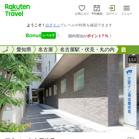
お気に入り
予約確認
ログイン
メニュー
全国
全国
愛知県
名古屋
名古屋駅・伏見・丸の内
三交
1/13