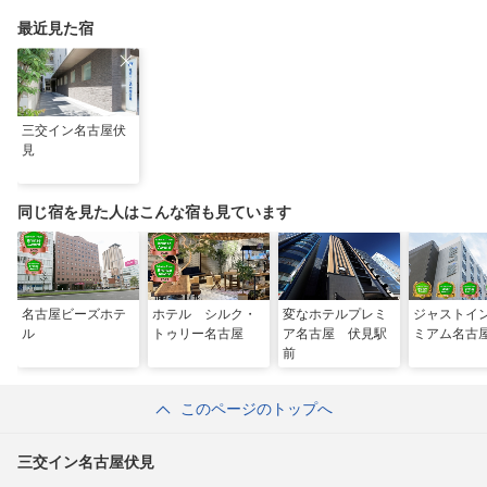
設や絶景スポットまで
最近見た宿
三交イン名古屋伏
見
同じ宿を見た人はこんな宿も見ています
名古屋ビーズホテ
ホテル シルク・
変なホテルプレミ
ジャストイ
ル
トゥリー名古屋
ア名古屋 伏見駅
ミアム名古
前
このページのトップへ
三交イン名古屋伏見