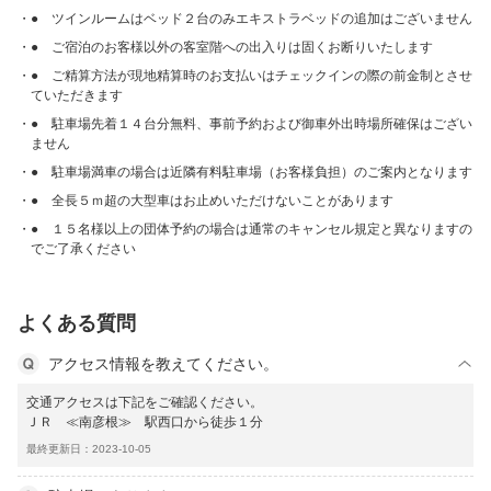
● ツインルームはベッド２台のみエキストラベッドの追加はございません
● ご宿泊のお客様以外の客室階への出入りは固くお断りいたします
● ご精算方法が現地精算時のお支払いはチェックインの際の前金制とさせ
ていただきます
● 駐車場先着１４台分無料、事前予約および御車外出時場所確保はござい
ません
● 駐車場満車の場合は近隣有料駐車場（お客様負担）のご案内となります
● 全長５ｍ超の大型車はお止めいただけないことがあります
● １５名様以上の団体予約の場合は通常のキャンセル規定と異なりますの
でご了承ください
よくある質問
アクセス情報を教えてください。
交通アクセスは下記をご確認ください。
ＪＲ ≪南彦根≫ 駅西口から徒歩１分
最終更新日：2023-10-05