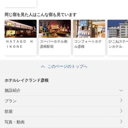
同じ宿を見た人はこんな宿も見ています
ＨＡＴＡＧＯ Ｈ
スーパーホテル南
コンフォートホテ
ひこねステ
ＩＫＯＮＥ
彦根駅前
ル彦根
ンホテル
このページのトップへ
ホテルレイクランド彦根
施設紹介
プラン
部屋
写真・動画