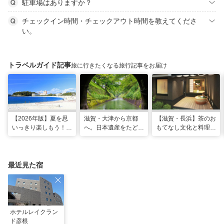
駐車場はありますか？
チェックイン時間・チェックアウト時間を教えてくださ
い。
トラベルガイド記事
旅に行きたくなる旅行記事をお届け
【2026年版】夏を思
滋賀・大津から京都
【滋賀・長浜】茶のお
いっきり楽しもう！関
へ。日本遺産をたどる
もてなし文化と料理が
西のおすすめ海水浴
「びわ湖疏水船」の水
体感できる非日常宿
場・ビーチ18選
路旅
「三献の宿」がグラン
ドオープン
最近見た宿
ホテルレイクラン
ド彦根