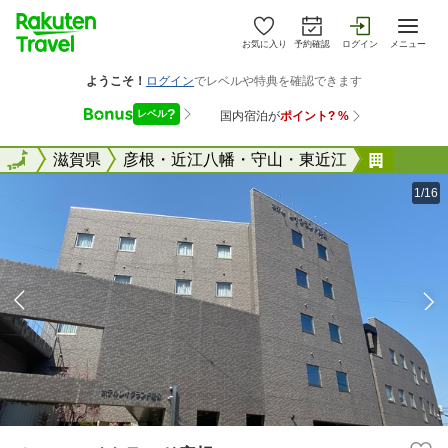
お気に入り
予約確認
ログイン
メニュー
全国
全国
滋賀県
彦根・近江八幡・守山・東近江
ホテル
1/16