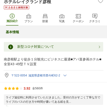
ホテルレイクランド彦根
施設紹介
プラン
部屋
写真
クーポン
クチコミ
基本情報
新型コロナ対策について
南彦根駅より徒歩１分観光にビジネスに最適■アパ直参画ホテル■
全室43･49型ＴＶ設置
〒522-0054 滋賀県彦根市西今町62-2
3.92
全560件
ライブ遠征時に利用させていただきました。受付の方がすごく丁寧な方で
ライブのバスの行き方や時間が書いてある紙を見...