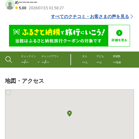
めーーーーー
5.00
2026/07/15 01:58:27
すべてのクチコミ・お客さまの声を見る
チェックイン
チェックアウト
大人
子ども
部屋数
--/--
--/--
--
--
--
〜
人
人
部屋
地図・アクセス