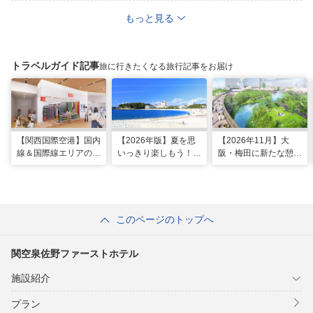
もっと見る
トラベルガイド記事
旅に行きたくなる旅行記事をお届け
【関西国際空港】国内
【2026年版】夏を思
【2026年11月】大
線＆国際線エリアの大
いっきり楽しもう！関
阪・梅田に新たな憩い
規模リノベーションで
西のおすすめ海水浴
スポット「うめきたの
どう変わった？
場・ビーチ18選
森」が早期オープン決
定！
このページのトップへ
関空泉佐野ファーストホテル
施設紹介
プラン