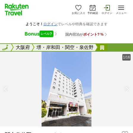
お気に入り
予約確認
ログイン
メニュー
全国
全国
大阪府
堺・岸和田・関空・泉佐野
関空泉佐野
1/16