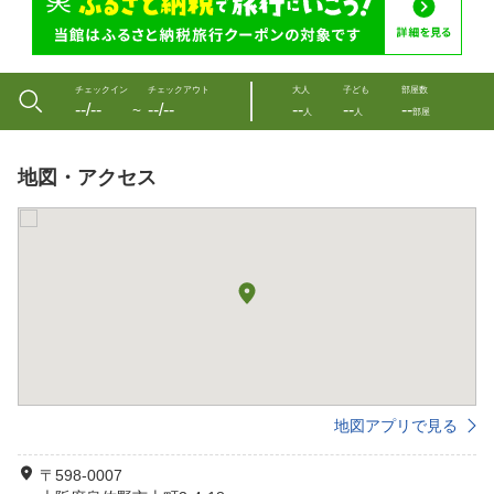
チェックイン
チェックアウト
大人
子ども
部屋数
--/--
--/--
--
--
--
〜
人
人
部屋
地図・アクセス
地図アプリで見る
〒598-0007