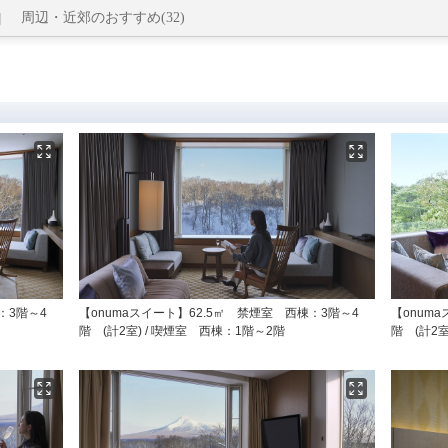
周辺・近郊のおすすめ(32)
：3階～4
【onumaスイート】62.5㎡ 禁煙室 西棟：3階～4
【onum
階 (計2室) / 喫煙室 西棟：1階～2階
階 (計2室