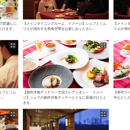
の窓越しに
【メインダイニングルーム イメージ】シェフとソム
【メイン
だけます。
リエが演出する美食空間をお楽しみください。
リエが演
ェフとソム
【創作洋食ディナー～大沼クレアシオン～ イメー
【寿司コ
い。
ジ】シェフの創作洋食ディナーとともに至福のひとと
中心とし
きを。