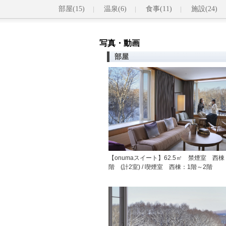
部屋(15)
温泉(6)
食事(11)
施設(24)
写真・動画
部屋
【onumaスイート】62.5㎡ 禁煙室 西棟
階 (計2室) / 喫煙室 西棟：1階～2階