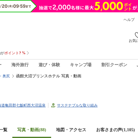
ヘルプ
お気
ー
海外旅行
遊び・体験
キャンプ場
割引クーポン
函館大沼プリンスホテル 写真・動画
・奥尻
2北海道亀田郡七飯町西大沼温泉
サステナブルな取り組み
一覧
写真・動画(88)
地図・アクセス
お客さまの声(
1,105
)