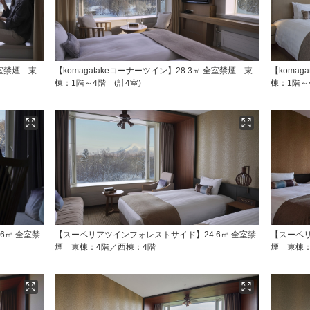
全室禁煙 東
【komagatakeコーナーツイン】28.3㎡ 全室禁煙 東
【komag
棟：1階～4階 (計4室)
棟：1階～
6㎡ 全室禁
【スーペリアツインフォレストサイド】24.6㎡ 全室禁
【スーペリ
煙 東棟：4階／西棟：4階
煙 東棟：