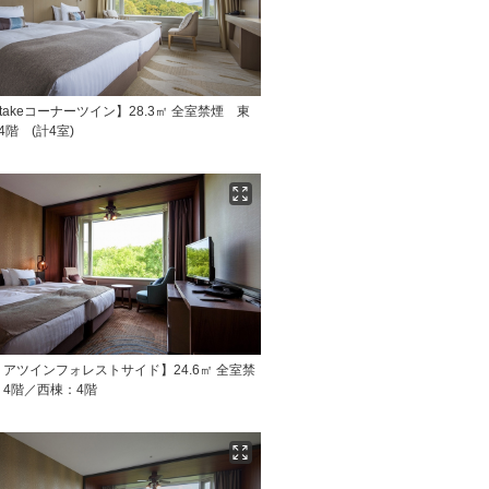
atakeコーナーツイン】28.3㎡ 全室禁煙 東
4階 (計4室)
アツインフォレストサイド】24.6㎡ 全室禁
4階／西棟：4階