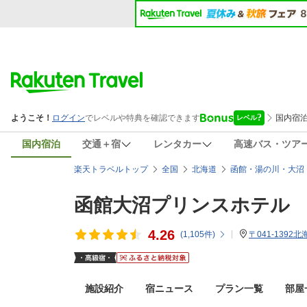
国内宿泊
交通＋宿
レンタカー
高速バス・ツア
楽天トラベルトップ
全国
北海道
函館・湯の川・大沼
函館大沼プリンスホテル
4.26
(
1,105
件)
〒041-139
施設紹介
宿ニュース
プラン一覧
部屋