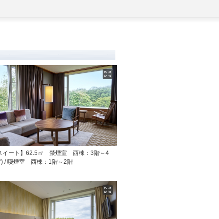
aスイート】62.5㎡ 禁煙室 西棟：3階～4
) / 喫煙室 西棟：1階～2階