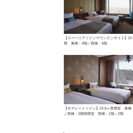
【スーペリアツインマウンテンサイド】24.
煙 東棟：4階／西棟：4階
【モデレートツイン】24.6㎡禁煙室 東棟
／西棟：3階喫煙室 西棟：1階～2階