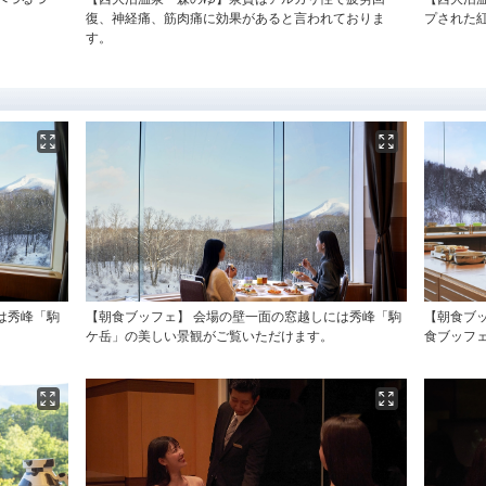
復、神経痛、筋肉痛に効果があると言われておりま
プされた
す。
は秀峰「駒
【朝食ブッフェ】 会場の壁一面の窓越しには秀峰「駒
【朝食ブ
ケ岳」の美しい景観がご覧いただけます。
食ブッフ