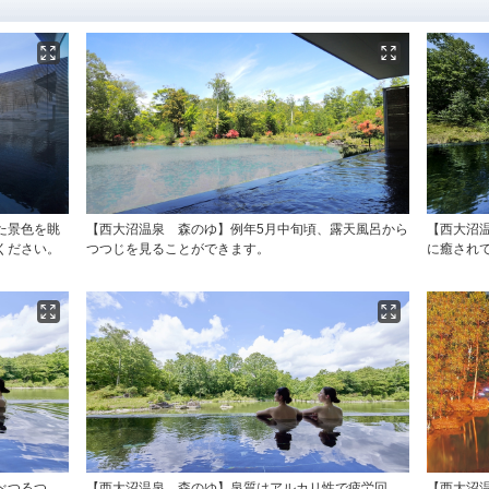
た景色を眺
【西大沼温泉 森のゆ】例年5月中旬頃、露天風呂から
【西大沼
ください。
つつじを見ることができます。
に癒され
べつるつ
【西大沼温泉 森のゆ】泉質はアルカリ性で疲労回
【西大沼