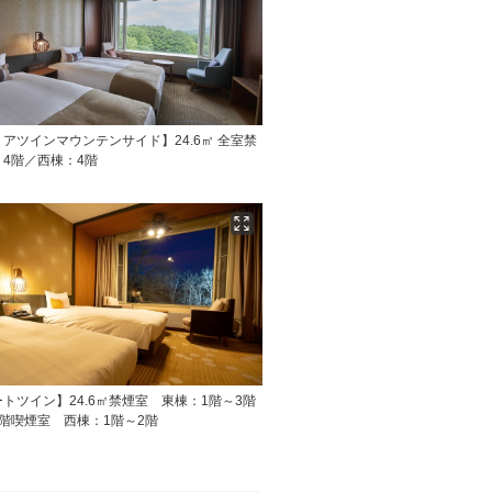
アツインマウンテンサイド】24.6㎡ 全室禁
4階／西棟：4階
トツイン】24.6㎡禁煙室 東棟：1階～3階
階喫煙室 西棟：1階～2階