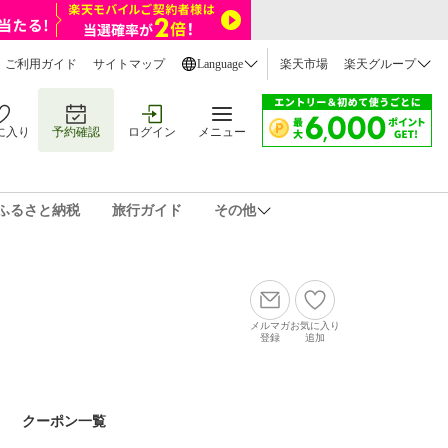
ご利用ガイド
サイトマップ
Language
楽天市場
楽天グループ
に入り
予約確認
ログイン
メニュー
ふるさと納税
旅行ガイド
その他
メルマガ
お気に入り
登録
追加
クーポン一覧