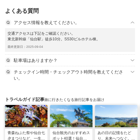
よくある質問
アクセス情報を教えてください。
交通アクセスは下記をご確認ください。
東北新幹線「仙台駅」徒歩10分。SS30ビルホテル棟。
最終更新日：2025-09-04
駐車場はありますか？
チェックイン時間・チェックアウト時間を教えてくださ
い。
トラベルガイド記事
旅に行きたくなる旅行記事をお届け
青森ねぶた祭や仙台七
仙台観光のおすすめス
あの日の記憶をたど
夕まつりなど、一生に
ポット40選！仙台旅
り、未来へつなぐ。宮