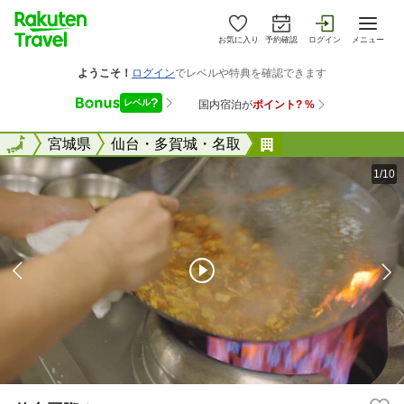
お気に入り
予約確認
ログイン
メニュー
全国
全国
宮城県
仙台・多賀城・名取
仙台国際ホテル
1/10