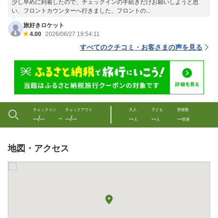
少し早めに到着したので、チェックインの手続きだけお願いしようと思
い、フロントカウンターへ行きました、フロントの...
旅好きロケット
4.00
2026/06/27 19:54:11
すべてのクチコミ・お客さまの声を見る
チェックイン
チェックアウト
大人
子ども
部屋数
--/--
--/--
--
--
--
〜
人
人
部屋
地図・アクセス