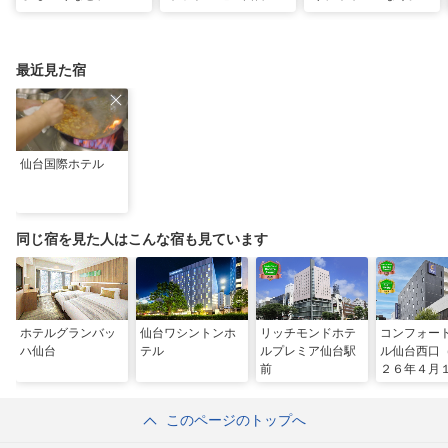
一度は行きたい！東北
行の見どころ全制覇！
城の震災遺構と海街の
の夏祭り
魅力を巡る旅
最近見た宿
仙台国際ホテル
同じ宿を見た人はこんな宿も見ています
ホテルグランバッ
仙台ワシントンホ
リッチモンドホテ
コンフォー
ハ仙台
テル
ルプレミア仙台駅
ル仙台西口
前
２６年４月
日 リニュ
ル）
このページのトップへ