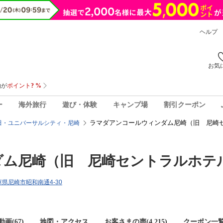
ヘルプ
お気
ー
海外旅行
遊び・体験
キャンプ場
割引クーポン
ラマダアンコールウィンダム尼崎（旧 尼崎セ
田・ユニバーサルシティ・尼崎
ダム尼崎（旧 尼崎セントラルホテ
兵庫県尼崎市昭和南通4-30
画(67)
地図・アクセス
お客さまの声(
4,215
)
クーポン一