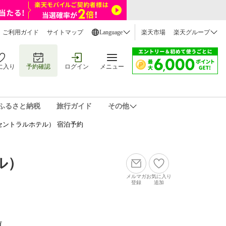
ご利用ガイド
サイトマップ
Language
楽天市場
楽天グループ
に入り
予約確認
ログイン
メニュー
ふるさと納税
旅行ガイド
その他
ントラルホテル） 宿泊予約
ル）
メルマガ
お気に入り
登録
追加
覧