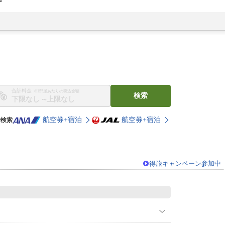
合計料金
※1部屋あたりの税込金額
検索
〜
航空券+宿泊
航空券+宿泊
で検索
得旅キャンペーン参加中