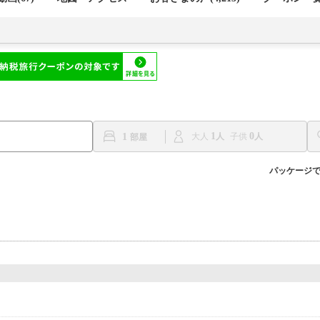
1
0
1
大人
子供
パッケージ