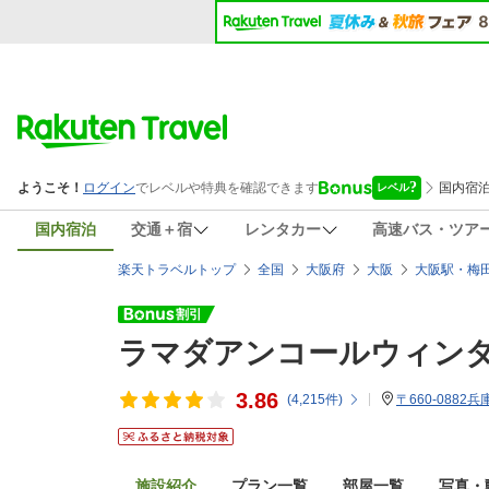
国内宿泊
交通＋宿
レンタカー
高速バス・ツア
楽天トラベルトップ
全国
大阪府
大阪
大阪駅・梅
ラマダアンコールウィン
3.86
(
4,215
件)
〒660-0882
施設紹介
プラン一覧
部屋一覧
写真・動