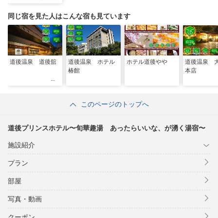
湧く湯宿〜
同じ宿を見た人はこんな宿も見ています
道後温泉 道後舘
道後温泉 ホテル
ホテル道後やや
道後温泉 
椿館
本店
このページのトップへ
道後プリンスホテル〜旬華趣湯 あったらいいな、が湧く湯宿〜
施設紹介
プラン
部屋
写真・動画
クーポン