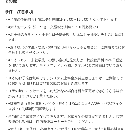
その他
条件・注意事項
●当館の予約問合せ電話受付時間は(9：00～18：00)となっております。
●大人お一人様1泊につき、入湯税が別途１５０円必要です。
●お子様の食事・・・小学生は子供会席、幼児はお子様ランチをご用意致し
ます。
●お子様（小学生・幼児・添い寝）がいらっしゃる場合は、ご到着までにお
年齢をお知らせください。
●１才～６才（未就学児）の添い寝の幼児の方は、施設使用料1980円税込
を頂いております。※アメニティ、布団、タオルなどの備品はついており
ません。
０才のお子様は無料です。システム上料金が発生致しますが、ご到着まで
にお知らせ頂ければご精算の際にお値引き致します。
（予約時にメッセージをいただけない場合は料金変更ができなくなる場合
がありますのでご了承ください）
●駐車料金（自家用車・バイク・原付）1泊1台につき770円・バス(マイク
ロ以上）1,650円 頂戴致します。
※当館は全館禁煙となっております。お部屋での喫煙ができません。喫煙
希望のお客様は、館内喫煙コーナーをご利用ください。
●大人1名・お子様（小学生または幼児）1名の場合は、大人2名様の料金を