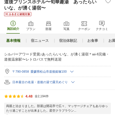
道後プリンスホテル〜旬華趣湯 あったらい
いな、が湧く湯宿〜
施設紹介
プラン
部屋
写真
クーポン
クチコミ
基本情報
宿ニュース
宿泊体験記
お食事
お
シルバーアワード受賞♪あったらいいな、が沸く湯宿＊wi-fi完備・
道後温泉駅〜レトロバスで無料送迎
〒790-0858 愛媛県松山市道後姫塚100
日本最古の名湯・道後の湯で露天めぐり
4.48
全2,194件
両親と泊まりました。部屋は開花亭で広々、マッサージチェアもありゆっ
たり過ごすことが出来ました。星空クラブラウン...