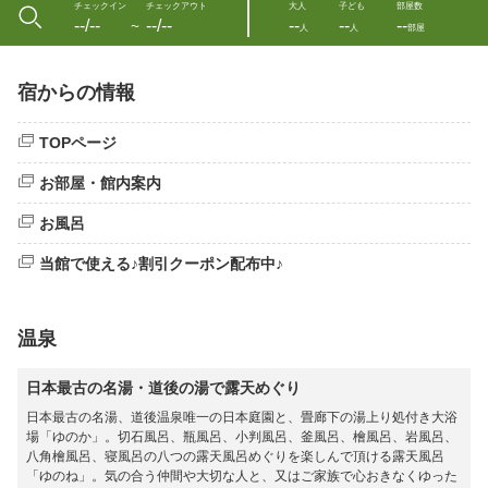
チェックイン
チェックアウト
大人
子ども
部屋数
--/--
--/--
--
--
--
〜
人
人
部屋
宿からの情報
TOPページ
お部屋・館内案内
お風呂
当館で使える♪割引クーポン配布中♪
温泉
日本最古の名湯・道後の湯で露天めぐり
日本最古の名湯、道後温泉唯一の日本庭園と、畳廊下の湯上り処付き大浴
場「ゆのか」。切石風呂、瓶風呂、小判風呂、釜風呂、檜風呂、岩風呂、
八角檜風呂、寝風呂の八つの露天風呂めぐりを楽しんで頂ける露天風呂
「ゆのね」。気の合う仲間や大切な人と、又はご家族で心おきなくゆった