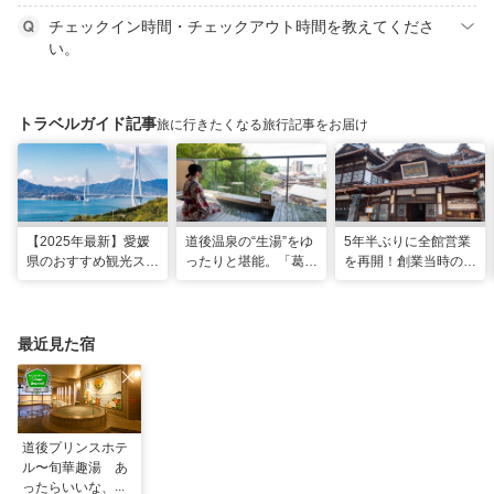
チェックイン時間・チェックアウト時間を教えてくださ
い。
トラベルガイド記事
旅に行きたくなる旅行記事をお届け
【2025年最新】愛媛
道後温泉の“生湯”をゆ
5年半ぶりに全館営業
県のおすすめ観光スポ
ったりと堪能。「葛城
を再開！創業当時の風
ット22選！
琴の庭」で思い出に残
情を残した新しい「道
る2人だけのぜいたく
後温泉本館」で湯浴み
な時間
を楽しむ
最近見た宿
道後プリンスホテ
ル〜旬華趣湯 あ
ったらいいな、が