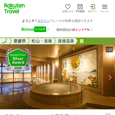
お気に入り
予約確認
ログイン
メニュー
全国
全国
愛媛県
松山・道後
道後温泉
道後プリンスホ
1/16