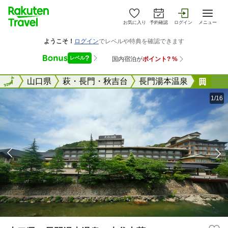
お気に入り
予約確認
ログイン
メニュー
全国
全国
山口県
萩・長門・秋吉台
長門湯本温泉
山口
1/16