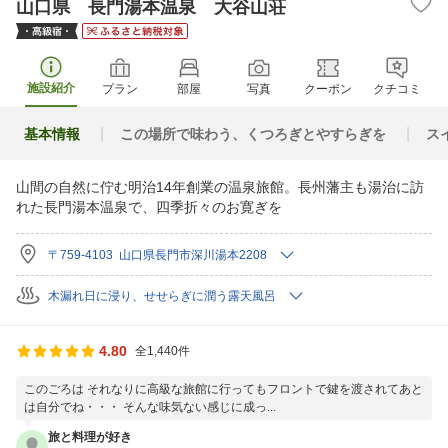
山口県 長門湯本温泉 大谷山荘
施設紹介
プラン
部屋
写真
クーポン
クチコミ
基本情報
この場所で味わう、くつろぎとやすらぎを
ス
山間の自然に佇む明治14年創業の温泉旅館。長州藩主も湯治に訪
れた長門湯本温泉で、四季折々のお寛ぎを
〒759-4103 山口県長門市深川湯本2208
木漏れ日に浸り、せせらぎに潤う露天風呂
4.80
全1,440件
このごろは それなりに高級な旅館に行ってもフロントで鍵を渡されてあと
は自分でね・・・ そんな味気ない感じに成っ...
旅と料理が好き