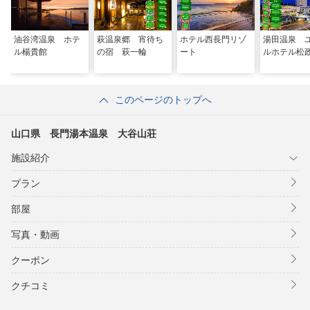
油谷湾温泉 ホテ
萩温泉郷 宵待ち
ホテル西長門リゾ
湯田温泉 
ル楊貴館
の宿 萩一輪
ート
ルホテル松
このページのトップへ
山口県 長門湯本温泉 大谷山荘
施設紹介
プラン
部屋
写真・動画
クーポン
クチコミ