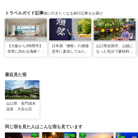
トラベルガイド記事
旅に行きたくなる旅行記事をお届け
【大阪から2時間半】
日本酒「獺祭」の酒蔵
山口県岩国市、山賊に
世界に誇れる海峡！
見学に参加してみた！
なった気分で豪快料理
山口・下関に新しいリ
人の手間とデータで造
が味わえる名物スポッ
ゾナーレが開業
り上げる変わらない美
ト「いろり山賊」
味しさ
最近見た宿
山口県 長門湯本
温泉 大谷山荘
同じ宿を見た人はこんな宿も見ています