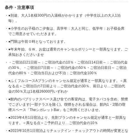
条件・注意事項
●別途、大人1名様300円の入湯税がかかります（中学生以上の大人1泊
毎）。
●小学生のお子様のご夕食は、高学年：大人と同じ、低学年：お子様会席
でご用意させていただきます。
●門限は午前０時となっております。
●年末年始、ＧＷ、お盆は通常のキャンセルポリシーと一部異なります。ご
承知おきくださいませ
・ご宿泊日21日前～：ご宿泊代金の10％・ご宿泊日14日前～：ご宿泊代金
の30％、・ご宿泊日7日前～：ご宿泊代金の50％・ご宿泊日前日～ ご宿泊
代金の80％・ご宿泊当日および不泊：ご宿泊代金100％
●ふくフルコースAプランのキャンセル規定が通常と一部異なります。＜異
なる点＞ご宿泊日の7日前より…ご宿泊代金の30％、前日より…ご宿泊代
金の50％又は1名様26000円いずれか
●館内のパブリックスペース及び全ての客室内は、電子タバコを含め、禁煙
でございます(一部テラスを除く)。喫煙をされる場合は、館内1・2階の喫
煙スペース「TheシガレットBar」をご利用くださいませ。
●2023年4月1日宿泊より、先割プランのキャンセル規定が通常と一部異な
ります。＜異なる点＞ご予約日より…ご宿泊代金の10％
●2023年10月1日宿泊よりチェックイン・チェックアウトの時間が変更とな