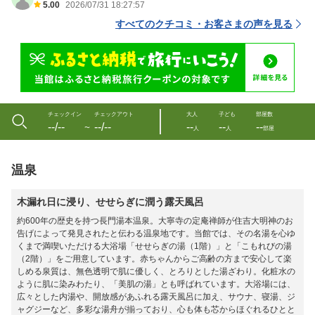
5.00
2026/07/31 18:27:57
すべてのクチコミ・お客さまの声を見る
チェックイン
チェックアウト
大人
子ども
部屋数
--/--
--/--
--
--
--
〜
人
人
部屋
温泉
木漏れ日に浸り、せせらぎに潤う露天風呂
約600年の歴史を持つ長門湯本温泉。大寧寺の定庵禅師が住吉大明神のお
告げによって発見されたと伝わる温泉地です。当館では、その名湯を心ゆ
くまで満喫いただける大浴場「せせらぎの湯（1階）」と「こもれびの湯
（2階）」をご用意しています。赤ちゃんからご高齢の方まで安心して楽
しめる泉質は、無色透明で肌に優しく、とろりとした湯ざわり。化粧水の
ように肌に染みわたり、「美肌の湯」とも呼ばれています。大浴場には、
広々とした内湯や、開放感があふれる露天風呂に加え、サウナ、寝湯、ジ
ャグジーなど、多彩な湯舟が揃っており、心も体も芯からほぐれるひとと