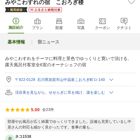
みやこわすれの宿 こおろぎ楼
施設紹介
プラン
部屋
写真
クーポン
クチコミ
基本情報
宿ニュース
みやこわすれをテーマに料理と景色でゆっくりと寛いで頂ける、
露天風呂付客室全6室のオーナシェフの宿
〒922-0128 石川県加賀市山中温泉こおろぎ町ロ-140
渓谷美を見ながら、せせらぎに耳を傾け、湯を楽しむ
5.00
全23件
部屋やお風呂が広く綺麗でゆっくりできました。設備も充実しているし中
居さんの対応も細かく良かったです。食事の量も...
ネコ1538