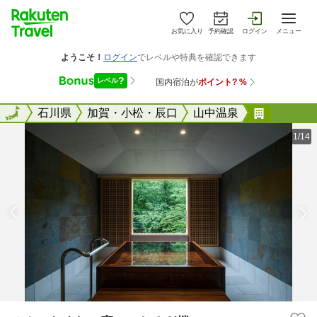
お気に入り
予約確認
ログイン
メニュー
全国
全国
石川県
加賀・小松・辰口
山中温泉
みやこわ
1/14