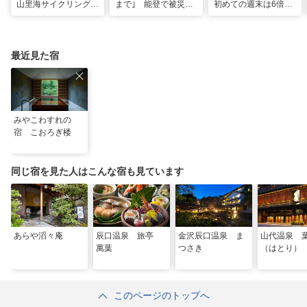
山里海サイクリングル
まで｣ 能登で被災の
初めての週末は6倍の
ート｣国指定の自転車
和倉温泉旅館｢能登 海
人出 能登限定グッズ
道“ナショナルサイク
舟｣が営業再開 喜び
はほとんどが品切れ
ルルート”に指定へ
の日に従業員は…
最近見た宿
みやこわすれの
宿 こおろぎ楼
同じ宿を見た人はこんな宿も見ています
あらや滔々庵
辰口温泉 旅亭
金沢辰口温泉 ま
山代温泉 
萬葉
つさき
（はとり）
このページのトップへ