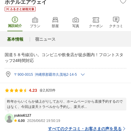
ホテルエアウェイ
施設紹介
プラン
部屋
写真
クーポン
クチコミ
基本情報
宿ニュース
国道５８号線沿い。コンビニや飲食店が徒歩圏内！フロントスタ
ッフ24時間対応
〒900-0015 沖縄県那覇市久茂地2-14-5
4.23
全2,820件
昨年からいくらか値上がりしており、ホームページから直接予約するので
はなく、今回は楽天トラベルから予約し、楽天ポ...
yukio6127
4.00
2026/06/02 19:50:19
すべてのクチコミ・お客さまの声を見る