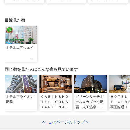
ん、馬に乗って日本茶
最旬ホテルで味わう
と一緒に泳ぐ夢の体験
にうっとり。沖縄の隠
VIP な宿泊体験！「リ
「間近でふれ合える！
れ名所を全力で満喫し
ゾートホテル」
推しアニマル！！」
てきた
最近見た宿
ホテルエアウェイ
同じ宿を見た人はこんな宿も見ています
ホテルブライオン
ＣＡＢＩＮ＆ＨＯ
グリーンリッチホ
ＨＯＴＥＬ
那覇
ＴＥＬ ＣＯＮＳ
テル＆カプセル那
Ｅ ＣＵＢ
ＴＡＮＴ ＮＡＨ
覇 人工温泉・二
覇国際通り
Ａ
股湯の華
このページのトップへ