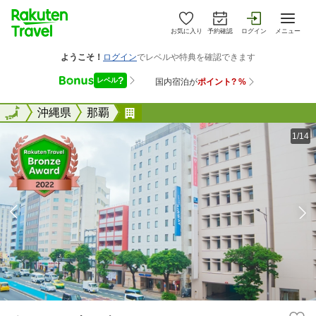
お気に入り
予約確認
ログイン
メニュー
全国
全国
沖縄県
那覇
ホテルエアウェイ
1/14