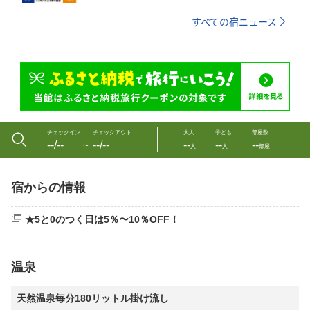
すべての宿ニュース
チェックイン
チェックアウト
大人
子ども
部屋数
--/--
--/--
--
--
--
〜
人
人
部屋
宿からの情報
★5と0のつく日は5％〜10％OFF！
温泉
天然温泉毎分180リットル掛け流し