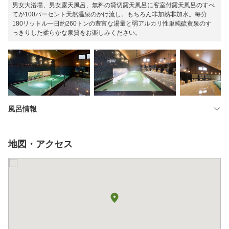
男女大浴場、男女露天風呂、無料の貸切露天風呂に客室付露天風呂のすべ
てが100パーセント天然温泉のかけ流し。もちろん非加熱非加水。毎分
180リットル一日約260トンの豊富な湯量と弱アルカリ性単純硫黄泉のす
っきりした柔らかな泉質をお楽しみください。
風呂情報
地図・アクセス