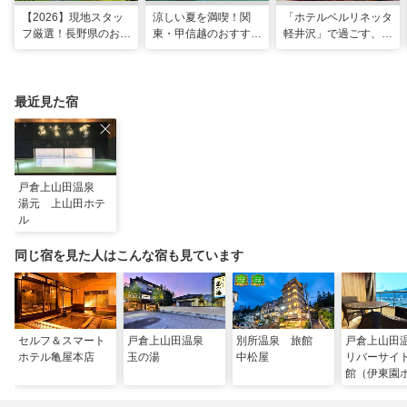
【2026】現地スタッ
涼しい夏を満喫！関
「ホテルベルリネッタ
フ厳選！長野県のおす
東・甲信越のおすすめ
軽井沢」で過ごす、ア
すめ観光スポット26
避暑地14選
ンティークに包まれる
選
優雅な休日
最近見た宿
戸倉上山田温泉
湯元 上山田ホテ
ル
同じ宿を見た人はこんな宿も見ています
セルフ＆スマート
戸倉上山田温泉
別所温泉 旅館
戸倉上山
ホテル亀屋本店
玉の湯
中松屋
リバーサイ
館（伊東園
ズ）