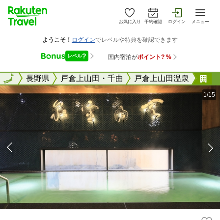
お気に入り
予約確認
ログイン
メニュー
全国
全国
長野県
戸倉上山田・千曲
戸倉上山田温泉
戸
1/15