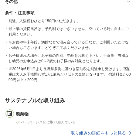
その他
条件・注意事項
別途、入湯税おひとり150円いただきます。
最上階の貸切風呂は、予約制ではございません。空いている時に自由にご
利用ください。
※お盆や年末年始、満館などで混み合っている日など、ご利用いただけな
い場合もございます。どうぞご了承くださいませ。
お子様連れの場合、お子様の性別、年齢をお教え下さい。※食事・布団な
し幼児のお申込みは0～2歳のお子様のみ対象となります。
※2026年6月1日より長野県条例に基づき宿泊税を別途申し受けます。宿泊
税は大人お子様問わず1人1泊あたり以下の金額となります。 宿泊料金が60
00円以上：200円
サステナブルな取り組み
廃棄物
ペーパーレス化に取り組んでいる
取り組みの詳細をもっと見る