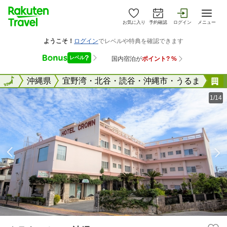
お気に入り
予約確認
ログイン
メニュー
全国
全国
沖縄県
宜野湾・北谷・読谷・沖縄市・うるま
1/14