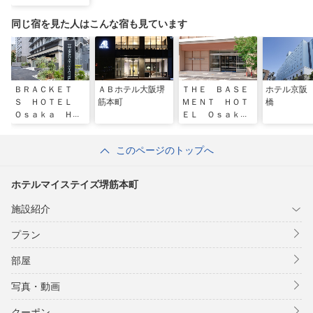
同じ宿を見た人はこんな宿も見ています
ＢＲＡＣＫＥＴ
ＡＢホテル大阪堺
ＴＨＥ ＢＡＳＥ
ホテル京阪
Ｓ ＨＯＴＥＬ
筋本町
ＭＥＮＴ ＨＯＴ
橋
Ｏｓａｋａ Ｈｏ
ＥＬ Ｏｓａｋ
ｍｍａｃｈｉ
ａ Ｈｏｎｍａｃ
ｈｉ （ザベース
このページのトップへ
メントホテル大阪
本町）
ホテルマイステイズ堺筋本町
施設紹介
プラン
部屋
写真・動画
クーポン