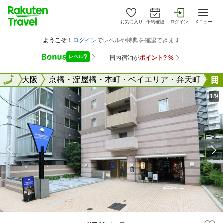
お気に入り
予約確認
ログイン
メニュー
阪府
全国
大阪
京橋・淀屋橋・本町・ベイエリア・弁天町
1/9