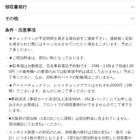
領収書発行
その他
条件・注意事項
★チェックインが予定時間を過ぎる場合必ずご連絡下さい。連絡無く定刻
を過ぎられた際にはキャンセルさせていただく場合もございます。予めご
了承ください。
★ご宿泊料金は、前払い制となっております。
★駐車場は台数限定。完全事前電話予約制です。15時～11時まで別途1,60
0円（※備考欄への要望のみでは駐車場予約は成立しておりません）予めご
了承ください。なお、自転車やバイクの駐輪場はございません。
★アーリーチェックイン、レイトチェックアウトはそれぞれ2000円（1時
間）でございます。あらかじめご了承くださいませ。
■事前決済（事前カード決済/法人決済/ANA・JAL楽パック）にてお申し込
みされたお客様は、フロントでの領収書発行ができませんのでご了承下さ
いませ。
■大阪府の宿泊税（1名1泊ごとに課税）は宿泊料金に含まれていません。
宿泊施設にてお支払いください。
インボイス制度への対応のため、領収書の発行は1回の支払い・取引（会
計）につき1枚の発行となります。1室1泊の宿泊料金を分割した領収書や