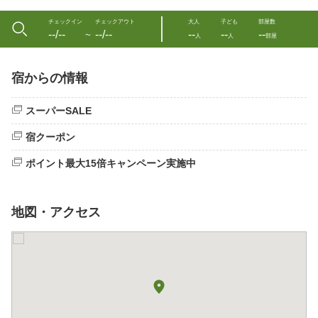
チェックイン
チェックアウト
大人
子ども
部屋数
--/--
--/--
--
--
--
〜
人
人
部屋
宿からの情報
スーパーSALE
宿クーポン
ポイント最大15倍キャンペーン実施中
地図・アクセス