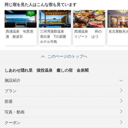
同じ宿を見た人はこんな宿も見ています
西浦温泉 旬景浪
三河湾蒲郡温泉
西浦温泉 和の
名古屋観光
漫 銀波荘
美白泉 Tの楽園
リゾート はづ
ホテル竹島
このページのトップへ
しあわせ隠れ里 猿投温泉 癒しの宿 金泉閣
施設紹介
プラン
部屋
写真・動画
クーポン