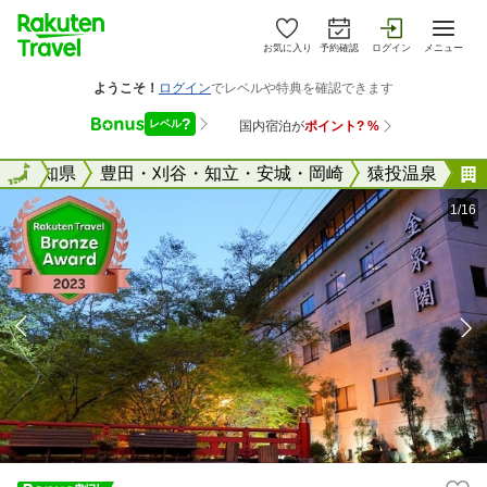
お気に入り
予約確認
ログイン
メニュー
全国
愛知県
全国
豊田・刈谷・知立・安城・岡崎
猿投温泉
1/16