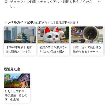
チェックイン時間・チェックアウト時間を教えてくださ
い。
トラベルガイド記事
旅に行きたくなる旅行記事をお届け
【2026年最新】名古
愛知の常滑＆瀬戸でや
日本一近くで飛行機を
屋の観光スポット34
きものの伝統と招き猫
眺められる！テーマパ
選と名物グルメ！家族
の世界へ。歩いて触れ
ークのような中部国際
で楽しめるレジャー施
て楽しむ開運旅
空港セントレア空港！
設や絶景スポットまで
最近見た宿
しあわせ隠れ里
猿投温泉 癒しの
宿 金泉閣