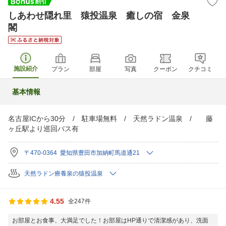
しあわせ隠れ里 猿投温泉 癒しの宿 金泉
閣
施設紹介
プラン
部屋
写真
クーポン
クチコミ
基本情報
名古屋ICから30分 / 駐車場無料 / 天然ラドン温泉 / 藤
ヶ丘駅より巡回バス有
〒470-0364 愛知県豊田市加納町馬道通21
天然ラドン療養泉の猿投温泉
4.55
全247件
お部屋とお食事、大満足でした！お部屋はHP通りで清潔感があり、洗面