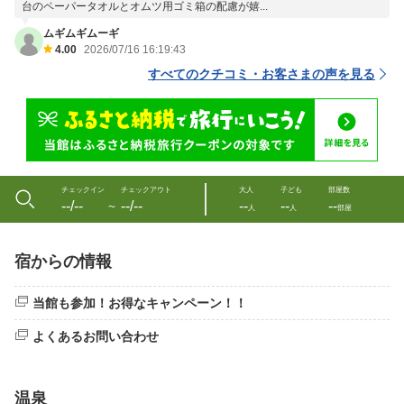
台のペーパータオルとオムツ用ゴミ箱の配慮が嬉...
ムギムギムーギ
4.00
2026/07/16 16:19:43
すべてのクチコミ・お客さまの声を見る
チェックイン
チェックアウト
大人
子ども
部屋数
--/--
--/--
--
--
--
〜
人
人
部屋
宿からの情報
当館も参加！お得なキャンペーン！！
よくあるお問い合わせ
温泉