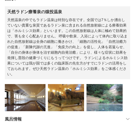
天然ラドン療養泉の猿投温泉
天然温泉の中でもラドン温泉は特別な存在です。全国では7％しか湧出し
ていない貴重な泉質であるラドン泉に含まれる自然放射線による療養効果
は「ホルミシス効果」といいます。この自然放射線は人体に極めて効果的
で、害も全く心配ありません。 呼吸や飲泉、入浴によって体内に取り込ま
れた自然放射線は全身の細胞に働きかけ、「細胞の活性化」「自然治癒力
の促進」「新陳代謝の亢進」「免疫力の向上」を促し、人体を若返らせ、
「自分の身体が身体を治す細胞内自発治癒」により、様々な症状に効果を
発揮し普段の健康づくりにもうってつけです。 ラドンによるホルミシス効
果については我が国では多くの臨床医の先生方がすでにラドンの活用をし
ておられます。ぜひ天然ラドン温泉の「ホルミシス効果」をご体感くださ
い。
風呂情報