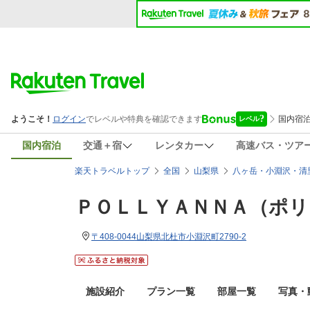
国内宿泊
交通＋宿
レンタカー
高速バス・ツア
楽天トラベルトップ
全国
山梨県
八ヶ岳・小淵沢・清
ＰＯＬＬＹＡＮＮＡ（ポリ
〒408-0044山梨県北杜市小淵沢町2790-2
施設紹介
プラン一覧
部屋一覧
写真・動