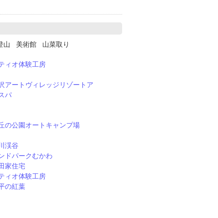
登山 美術館 山菜取り
ティオ体験工房
沢アートヴィレッジリゾートア
スパ
丘の公園オートキャンプ場
川渓谷
ンドパークむかわ
田家住宅
ティオ体験工房
平の紅葉