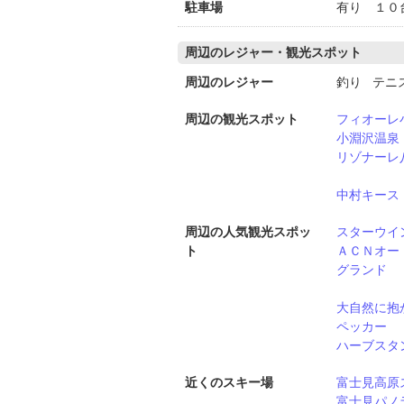
駐車場
有り １０
周辺のレジャー・観光スポット
周辺のレジャー
釣り テニ
周辺の観光スポット
フィオーレ
小淵沢温泉
リゾナーレ
中村キース
周辺の人気観光スポッ
スターウイ
ト
ＡＣＮオー
グランド
大自然に抱
ペッカー
ハーブスタ
近くのスキー場
富士見高原
富士見パノ