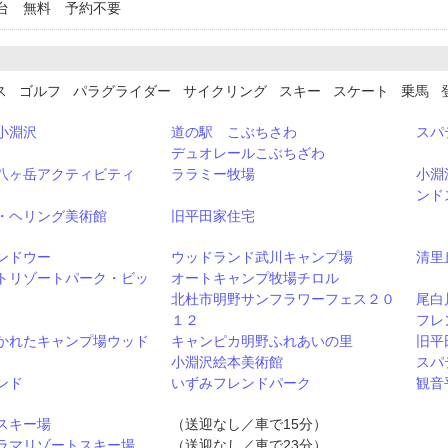
台 無料 予約不要
ス ゴルフ パラグライダー サイクリング スキー スケート 乗馬 
小淵沢
道の駅 こぶちさわ
スパ
デュオレールこぶちざわ
八ヶ岳アクティビティ
ララミー牧場
小淵
ンド
・ヘリング美術館
旧平田家住宅
ンドウー
ウッドランド武川キャンプ場
清里
トリゾートパーク・ビッ
オートキャンプ牧場チロル
北杜市明野サンフラワーフェス２０
尾白
１２
フレ
かれたキャンプ場ウッド
キャンピカ明野ふれあいの里
旧平
小淵沢絵本美術館
スパ
ンド
いずみフレンドパーク
観音
スキー場
（送迎なし／車で15分）
ラマリゾートスキー場
（送迎なし／車で23分）