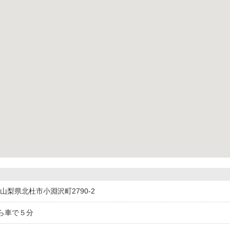
44山梨県北杜市小淵沢町2790-2
ら車で５分