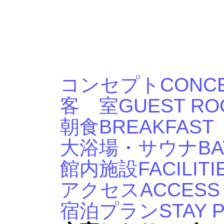
コンセプト
CONC
客 室
GUEST RO
朝食
BREAKFAST
大浴場・サウナ
B
館内施設
FACILITI
アクセス
ACCESS
宿泊プラン
STAY 