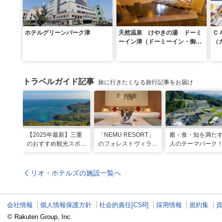
ホテルグリーンパーク津
天然温泉 けやきの湯 ドーミ
Ｃ
ーイン津（ドーミーイン・御宿
（
野乃 ホテルズグループ）
トラベルガイド記事
旅に行きたくなる旅行記事をお届け
【2025年最新】三重
「NEMU RESORT」
癒・食・知を満た
のおすすめ観光スポッ
のフォレストヴィラ
人のテーマパーク
トと名物グルメ！伊勢
で、わんちゃんと一緒
「VISON」で多彩
神宮など王道スポット
に過ごす非日常な週末
グルメや 薬草湯を
から絶景映えスポット
を
能する
リオ・ホテルズの施設一覧へ
まで
会社情報
個人情報保護方針
社会的責任[CSR]
採用情報
規約集
© Rakuten Group, Inc.