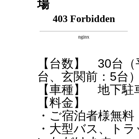
【台数】 30台（
台、玄関前：5台
【車種】 地下駐車
【料金】
・ご宿泊者様無料
・大型バス、トラッ