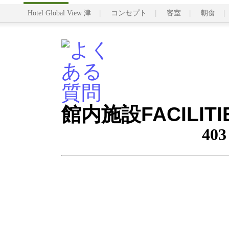
Hotel Global View 津
コンセプト
客室
朝食
館内施設
FACILITI