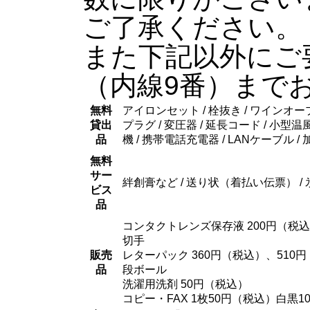
ご了承ください。
また下記以外にご
（内線9番）まで
無料
アイロンセット / 栓抜き / ワインオープナ
貸出
プラグ / 変圧器 / 延長コード /
小型温風
品
機 / 携帯電話充電器 / LANケーブル /
無料
サー
絆創膏など / 送り状（着払い伝票） / 
ビス
品
コンタクトレンズ保存液 200円（税
切手
販売
レターパック 360円（税込）、510
品
段ボール
洗濯用洗剤 50円（税込）
コピー・FAX 1枚50円（税込）白黒1