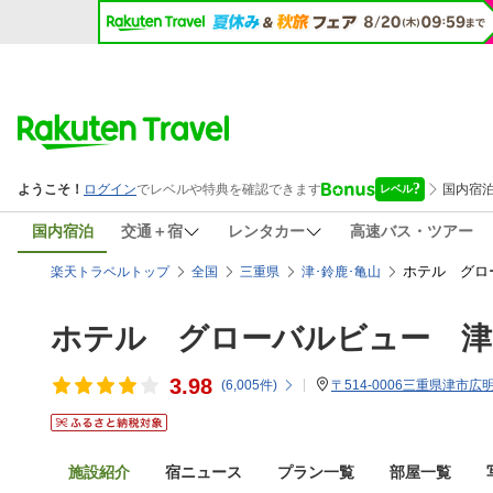
国内宿泊
交通＋宿
レンタカー
高速バス・ツアー
ホテル グロ
楽天トラベルトップ
全国
三重県
津･鈴鹿･亀山
ホテル グローバルビュー 津
3.98
(
6,005
件)
〒514-0006三重県津市広明
施設紹介
宿ニュース
プラン一覧
部屋一覧