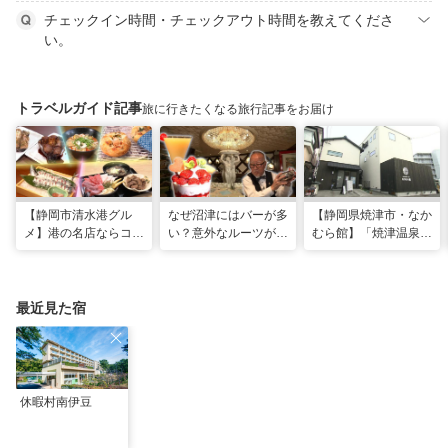
チェックイン時間・チェックアウト時間を教えてくださ
い。
トラベルガイド記事
旅に行きたくなる旅行記事をお届け
【静岡市清水港グル
なぜ沼津にはバーが多
【静岡県焼津市・なか
メ】港の名店ならコ
い？意外なルーツがわ
むら館】「焼津温泉」
コ！マグロ食べ比べや
かる店へ【静岡県沼津
発祥の地で「浮遊体
激レア“サバの氷室盛
市・BAR FRANK／ね
験」 開発期間3年の温
り”港周辺の店5選
こと白鳥】
泉商品で手がすべすべ
最近見た宿
休暇村南伊豆