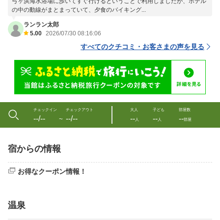
弓ヶ浜海水浴場に歩いてすぐ行けるということで利用しましたが、ホテル
の中の動線がまとまっていて、夕食のバイキング...
ランラン太郎
5.00
2026/07/30 08:16:06
すべてのクチコミ・お客さまの声を見る
チェックイン
チェックアウト
大人
子ども
部屋数
--/--
--/--
--
--
--
〜
人
人
部屋
宿からの情報
お得なクーポン情報！
温泉