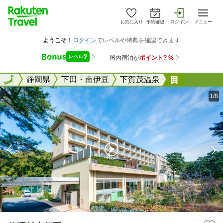
お気に入り
予約確認
ログイン
メニュー
全国
全国
静岡県
下田・南伊豆
下賀茂温泉
休暇村南伊
1/8