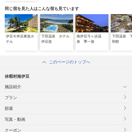
同じ宿を見た人はこんな宿も見ています
伊豆今井浜東急ホ
下田温泉 ホテル
南伊豆弓ヶ浜温
下田温泉 
テル
伊豆急
泉 季一遊
和館
このページのトップへ
休暇村南伊豆
施設紹介
プラン
部屋
写真・動画
クーポン