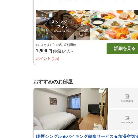
お1人さま1泊（2名1室利用時）
詳細を見る
7,900
円
(税込)／人～
ポイント (1%)
おすすめのお部屋
喫煙シングル★バイキング朝食サービス★加湿空気