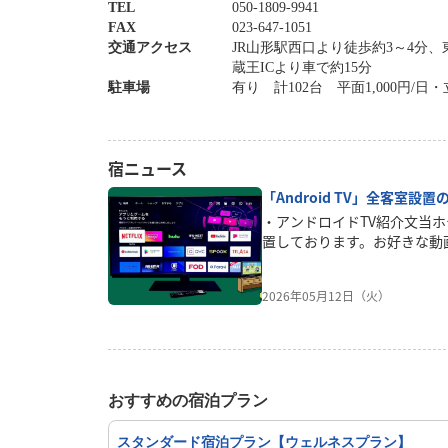
TEL
050-1809-9941
FAX
023-647-1051
交通アクセス
JR山形駅西口より徒歩約3～4分
蔵王ICより車で約15分
駐車場
有り 計102台 平面1,000円/
宿ニュース
「Android TV」全客室設
・アンドロイドTV紹介文当ホテル
置しております。お好きな動
けます。※一部コンテンツは
が必要です。※ログイン情報
2026年05月12日（火）
(ログアウト)されます。
おすすめの宿泊プラン
スタンダード宿泊プラン【ウェルネスプラン】