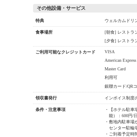
その他設備・サービス
ウェルカムドリ
特典
[朝食] レストラ
食事場所
[夕食] レストラ
VISA
ご利用可能なクレジットカード
American Express
Master Card
利用可
銀聯カード/QRコ
インボイス制度
領収書発行
【ホテル駐車場
条件・注意事項
能）：600円/
敷地内駐車場
センター駐輪
ご到着予定時