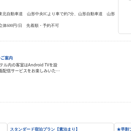
、東北自動車道 山形中央ICより車で約7分、山形自動車道 山形
日・立体600円/日 先着順・予約不可
置のご案内
内の客室はAndroid TVを設
画配信サービスをお楽しみいただ
ご自身のアカウントでのログイン
はチェックアウト後に自動で消去
スタンダード宿泊プラン【素泊まり】
★早割