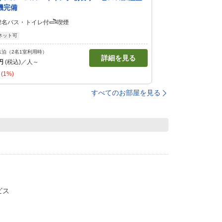
機完備
2名
バス・トイレ付
喫煙
ネット可
1泊（2名1室利用時）
詳細を見る
円
(税込)／人～
(1%)
すべてのお部屋を見る
ビス