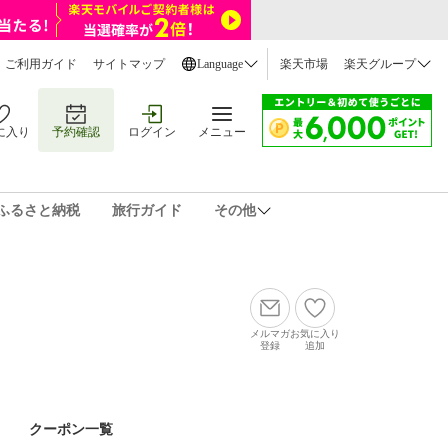
ご利用ガイド
サイトマップ
Language
楽天市場
楽天グループ
に入り
予約確認
ログイン
メニュー
ふるさと納税
旅行ガイド
その他
メルマガ
お気に入り
登録
追加
クーポン一覧