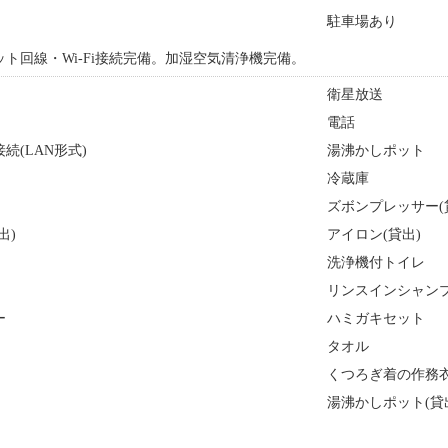
駐車場あり
ト回線・Wi-Fi接続完備。加湿空気清浄機完備。
衛星放送
）
電話
続(LAN形式)
湯沸かしポット
冷蔵庫
ズボンプレッサー(
出)
アイロン(貸出)
洗浄機付トイレ
リンスインシャン
ー
ハミガキセット
タオル
くつろぎ着の作務
湯沸かしポット(貸