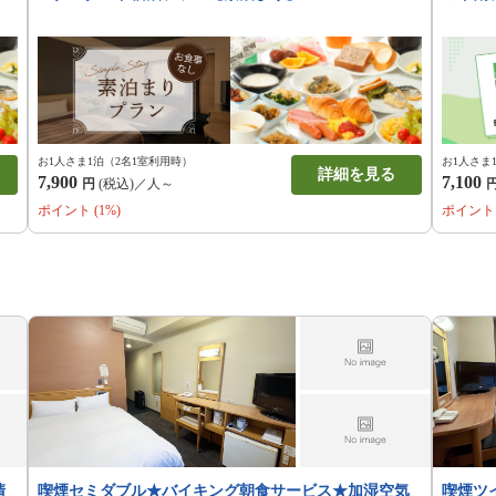
お1人さま1泊（2名1室利用時）
お1人さま
詳細を見る
7,900
7,100
円
(税込)／人～
ポイント (1%)
ポイント 
清
喫煙セミダブル★バイキング朝食サービス★加湿空気
喫煙ツ