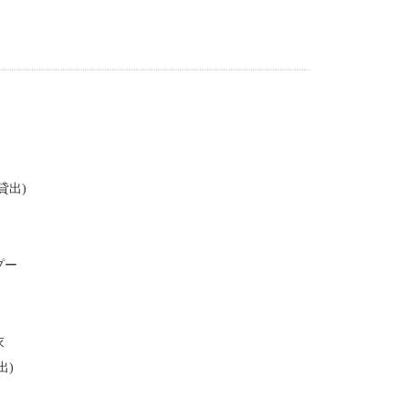
貸出)
プー
衣
出)