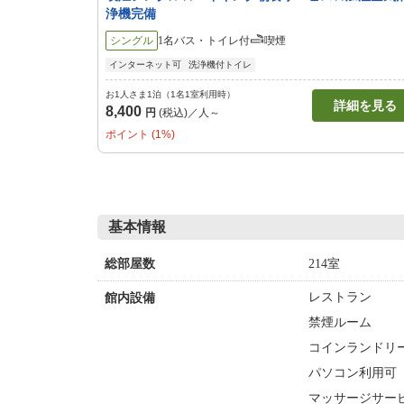
浄機完備
シングル
1名
バス・トイレ付
喫煙
インターネット可
洗浄機付トイレ
お1人さま1泊（1名1室利用時）
詳細を見る
8,400
円
(税込)／人～
ポイント (1%)
基本情報
214室
総部屋数
レストラン
館内設備
禁煙ルーム
コインランドリー
パソコン利用可
マッサージサー