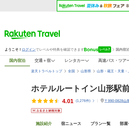
国内宿泊
交通＋宿
レンタカー
高速バス・ツア
楽天トラベルトップ
全国
山形県
山形・蔵王・天童・
ホテルルートイン山形駅
4.01
(
1,276
件)
〒990-0828
施設紹介
宿ニュース
プラン一覧
部屋