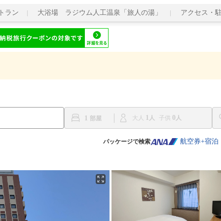
トラン
大浴場 ラジウム人工温泉「旅人の湯」
アクセス・
1
0
1
大人
子供
航空券+宿泊
パッケージで検索