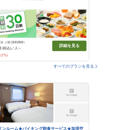
1泊（2名1室利用時）
詳細を見る
円
(税込)／人～
(1%)
すべてのプランを見る
インルーム★バイキング朝食サービス★加湿空