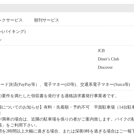
ンクサービス
朝刊サービス
ン(バイキング)
ン
JCB
Diner's Club
Discover
ード決済(PayPay等）、電子マネー(iD等)、交通系電子マネー(Suica等)
の要件を満たした領収書を発行する適格請求書発行事業者です。
についてのお知らせ】有料・先着順・予約不可 平面駐車場（14台駐車可能
日
が満車の場合は、近隣の駐車場を係りの者がご案内致します。バイクの
場」をご利用下さい。
間を2時間以上大幅に過ぎる場合、または深夜0時を過ぎる場合はご一報