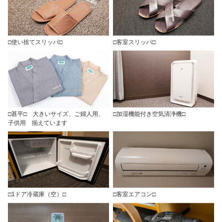
□使い捨てスリッパ□
□客室スリッパ□
□甚平□ 大きいサイズ、ご婦人用、
□加湿機能付き空気清浄機□
子供用 揃えています
□1ドア冷蔵庫（空）□
□客室エアコン□