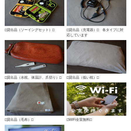
□貸出品（ソーイングセット）□
□貸出品（充電器）□ 各タイプに対
応しています
□貸出品（水枕、体温計、爪切り）□
□貸出品（低い枕）□
□貸出品（毛布）□
□WiFi全室無料□