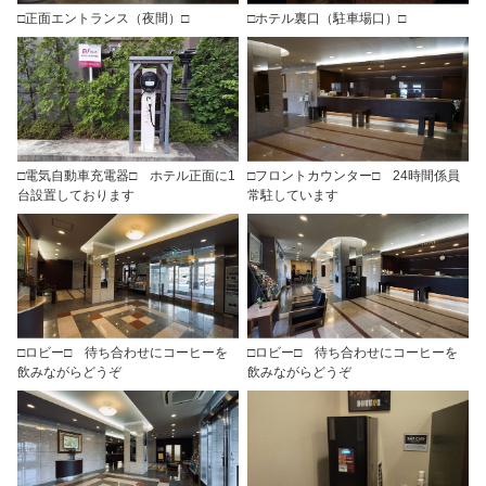
□正面エントランス（夜間）□
□ホテル裏口（駐車場口）□
□電気自動車充電器□ ホテル正面に1
□フロントカウンター□ 24時間係員
台設置しております
常駐しています
□ロビー□ 待ち合わせにコーヒーを
□ロビー□ 待ち合わせにコーヒーを
飲みながらどうぞ
飲みながらどうぞ