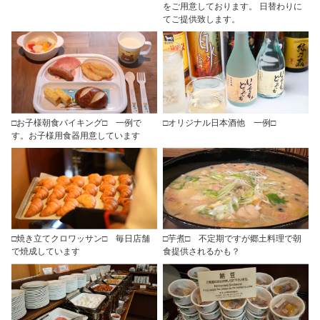
をご用意しております。 日替わりに
てご提供致します。
□お子様朝食バイキング□ 一例で
□オリジナル日本酒他 一例□
す。お子様用食器用意しています
□焼き立てクロワッサン□ 毎日店舗
□芋煮□ 不定期ですが郷土料理で朝
で焼成しています
食提供されるかも？