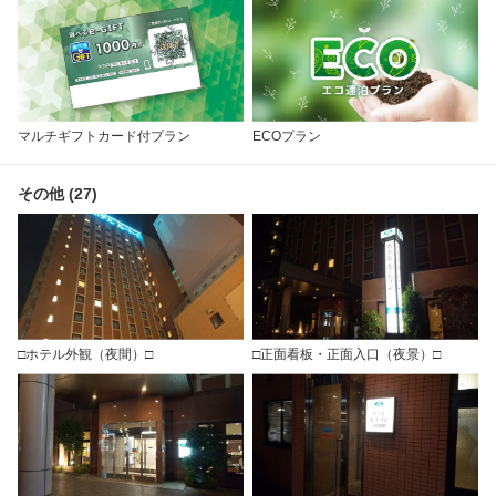
マルチギフトカード付プラン
ECOプラン
その他 (27)
□ホテル外観（夜間）□
□正面看板・正面入口（夜景）□