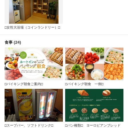
□女性大浴場（コインランドリー）□
食事 (24)
□バイキング朝食ご案内□
□バイキング朝食 一例□
□スープバー、ソフトドリンク□
□パン種類□ ヨーロピアンブレッド