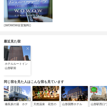
□WOWOW全室無料□
最近見た宿
ホテルルートイン
山形駅前
同じ宿を見た人はこんな宿も見ています
備長炭の湯 ホテ
天然温泉 花笠の
山形国際ホテル
山形駅西口