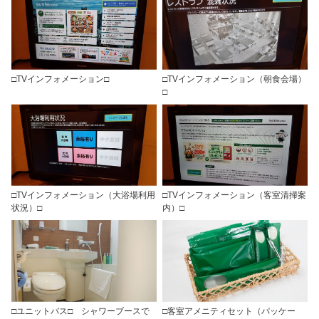
□TVインフォメーション□
□TVインフォメーション（朝食会場）
□
□TVインフォメーション（大浴場利用
□TVインフォメーション（客室清掃案
状況）□
内）□
□ユニットバス□ シャワーブースで
□客室アメニティセット（パッケー