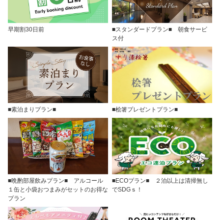
早期割30日前
■スタンダードプラン■ 朝食サービ
ス付
■素泊まりプラン■
■桧箸プレゼントプラン■
■晩酌部屋飲みプラン■ アルコール
■ECOプラン■ ２泊以上は清掃無し
１缶と小袋おつまみがセットのお得な
でSDGｓ！
プラン