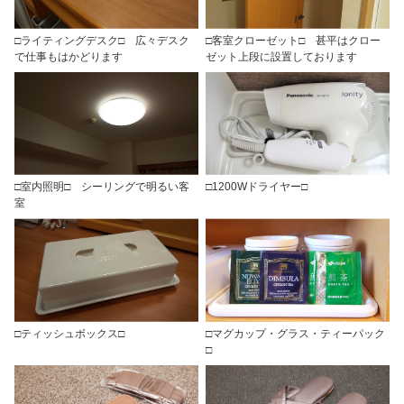
□ライティングデスク□ 広々デスク
□客室クローゼット□ 甚平はクロー
で仕事もはかどります
ゼット上段に設置しております
□室内照明□ シーリングで明るい客
□1200Wドライヤー□
室
□ティッシュボックス□
□マグカップ・グラス・ティーパック
□