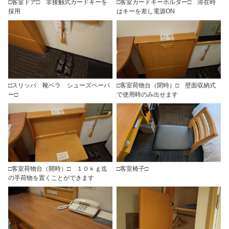
□客室ドア□ 非接触式カードキーを
□客室カードキーホルダー□ 滞在時
採用
はキーを差し電源ON
□スリッパ 靴ベラ シューズペーパ
□客室荷物台（閉時）□ 壁面収納式
ー□
で使用時のみ出せます
□客室荷物台（開時）□ １０ｋｇ迄
□客室椅子□
の手荷物を置くことができます