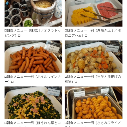
□朝食メニュー（味噌汁／オクラトッ
□朝食メニュー一例（厚焼き玉子／ボ
ピング）□
ロニアハム）□
□朝食メニュー一例（ボイルウインナ
□朝食メニュー一例（里芋と厚揚げの
ー）□
煮物）□
□朝食メニュー一例（ほうれん草とコ
□朝食メニュー一例（ささみフライ／