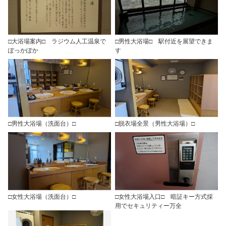
□大浴場案内□ ラジウム人工温泉で
□男性大浴場□ 駅付近を展望できま
ぽっかぽか
す
□男性大浴場（洗面台）□
□脱衣場全景（男性大浴場）□
□女性大浴場（洗面台）□
□女性大浴場入口□ 暗証キー方式採
用でセキュリティー万全