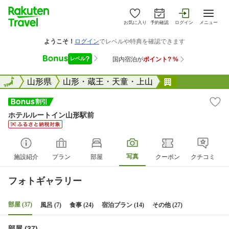
お気に入り
予約確認
ログイン
メニュー
全国
全国
山形県
山形・蔵王・天童・上山
ホテルルート
ホテルルートイン山形駅前
写真
施設紹介
プラン
部屋
クーポン
クチコミ
フォトギャラリー
部屋 (37)
風呂 (7)
食事 (24)
宿泊プラン (14)
その他 (27)
部屋 (37)