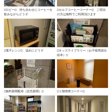
□ロビー□ 待ち合わせにコーヒーを
□セルフコーヒーコーナー□ ご宿泊
飲みながらどうぞ
の方は無料でご利用頂けます
□電子レンジ□ 温めにどうぞ
□キッズライブラリー（お子様用貸出
絵本）□
□無料新聞配布（読売新聞）□
□１階喫煙コーナー□