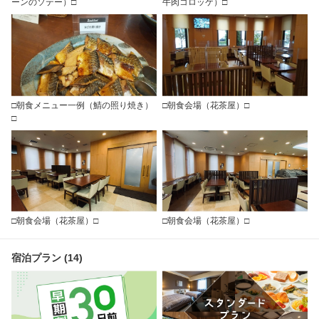
ーンのソテー）□
牛肉コロッケ）□
□朝食メニュー一例（鯖の照り焼き）
□朝食会場（花茶屋）□
□
□朝食会場（花茶屋）□
□朝食会場（花茶屋）□
宿泊プラン (14)