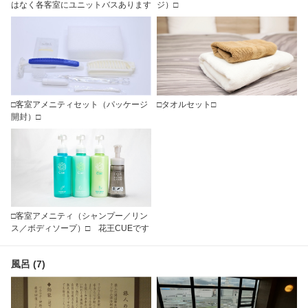
はなく各客室にユニットバスあります
ジ）□
□客室アメニティセット（パッケージ
□タオルセット□
開封）□
□客室アメニティ（シャンプー／リン
ス／ボディソープ）□ 花王CUEです
風呂 (7)