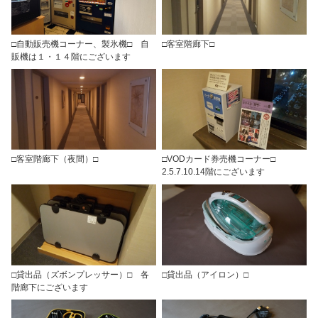
□自動販売機コーナー、製氷機□ 自
□客室階廊下□
販機は１・１４階にございます
□客室階廊下（夜間）□
□VODカード券売機コーナー□
2.5.7.10.14階にございます
□貸出品（ズボンプレッサー）□ 各
□貸出品（アイロン）□
階廊下にございます