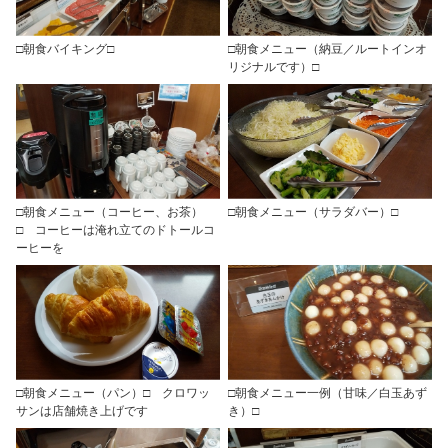
□朝食バイキング□
□朝食メニュー（納豆／ルートインオ
リジナルです）□
□朝食メニュー（コーヒー、お茶）
□朝食メニュー（サラダバー）□
□ コーヒーは淹れ立てのドトールコ
ーヒーを
□朝食メニュー（パン）□ クロワッ
□朝食メニュー一例（甘味／白玉あず
サンは店舗焼き上げです
き）□