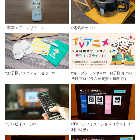
□客室エアコンリモコン□
□電気ポット□
□お子様アメニティーセット□
□キッズチャンネル□ お子様向けの
放映プログラムが充実・無料です
□テレビイメージ□
□TVインフォメーション（ランドリー
利用状況）□