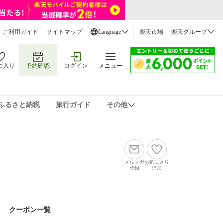
ご利用ガイド
サイトマップ
Language
楽天市場
楽天グループ
に入り
予約確認
ログイン
メニュー
ふるさと納税
旅行ガイド
その他
メルマガ
お気に入り
登録
追加
クーポン一覧