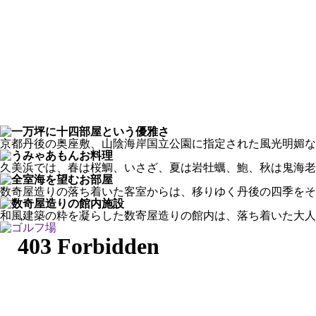
京都丹後の奥座敷、山陰海岸国立公園に指定された風光明媚な
久美浜では、春は桜鯛、いさざ、夏は岩牡蠣、鮑、秋は鬼海老
数奇屋造りの落ち着いた客室からは、移りゆく丹後の四季をそ
和風建築の粋を凝らした数寄屋造りの館内は、落ち着いた大