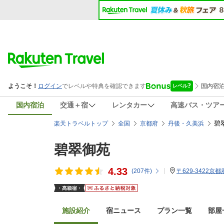
国内宿泊
交通＋宿
レンタカー
高速バス・ツア
碧
楽天トラベルトップ
全国
京都府
丹後・久美浜
碧翠御苑
4.33
(
207
件)
〒629-3422
施設紹介
宿ニュース
プラン一覧
部屋