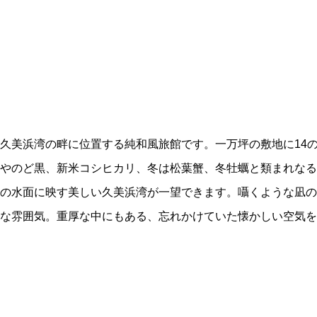
久美浜湾の畔に位置する純和風旅館です。一万坪の敷地に14
やのど黒、新米コシヒカリ、冬は松葉蟹、冬牡蠣と類まれなる
の水面に映す美しい久美浜湾が一望できます。囁くような凪の
人な雰囲気。重厚な中にもある、忘れかけていた懐かしい空気