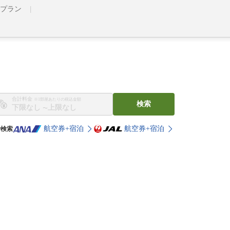
プラン
合計料金
※1部屋あたりの税込金額
検索
〜
航空券+宿泊
航空券+宿泊
で検索