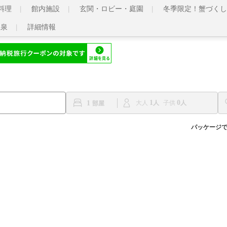
料理
館内施設
玄関・ロビー・庭園
冬季限定！蟹づくし
温泉
詳細情報
1
0
1
大人
子供
パッケージ