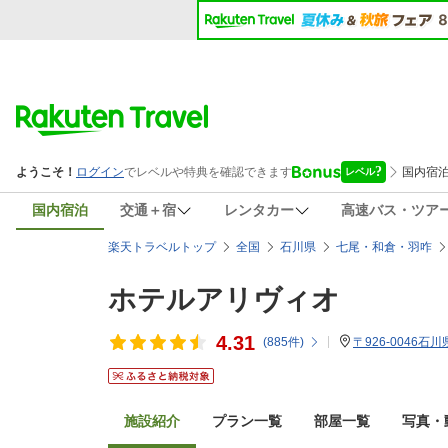
国内宿泊
交通＋宿
レンタカー
高速バス・ツア
楽天トラベルトップ
全国
石川県
七尾・和倉・羽咋
ホテルアリヴィオ
4.31
(
885
件)
〒926-0046
施設紹介
プラン一覧
部屋一覧
写真・動