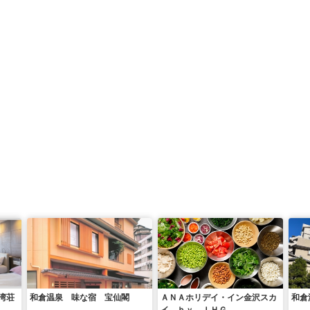
湾荘
和倉温泉 味な宿 宝仙閣
ＡＮＡホリデイ・イン金沢スカ
和倉