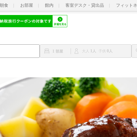
朝食
お部屋
館内
客室デスク・貸出品
フィット
1
0
1
大人
子供