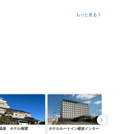
もっと見る
温泉 ホテル海望
ホテルルートイン砺波インター
ホテルアルファー