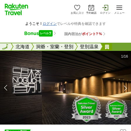
お気に入り
予約確認
ログイン
メニュー
全国
全国
北海道
洞爺・室蘭・登別
登別温泉
望楼ＮＯ
1/16