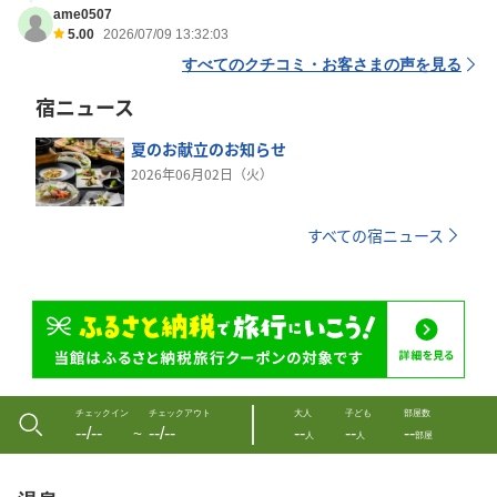
ame0507
5.00
2026/07/09 13:32:03
すべてのクチコミ・お客さまの声を見る
宿ニュース
夏のお献立のお知らせ
2026年06月02日（火）
すべての宿ニュース
チェックイン
チェックアウト
大人
子ども
部屋数
--/--
--/--
--
--
--
〜
人
人
部屋