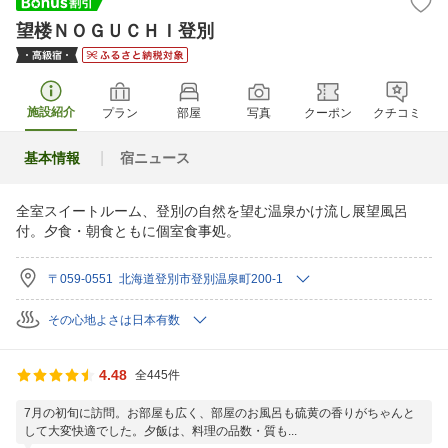
望楼ＮＯＧＵＣＨＩ登別
施設紹介
プラン
部屋
写真
クーポン
クチコミ
基本情報
宿ニュース
全室スイートルーム、登別の自然を望む温泉かけ流し展望風呂
付。夕食・朝食ともに個室食事処。
〒059-0551 北海道登別市登別温泉町200-1
その心地よさは日本有数
4.48
全445件
7月の初旬に訪問。お部屋も広く、部屋のお風呂も硫黄の香りがちゃんと
して大変快適でした。夕飯は、料理の品数・質も...