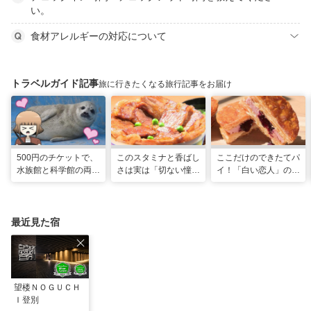
い。
食材アレルギーの対応について
トラベルガイド記事
旅に行きたくなる旅行記事をお届け
500円のチケットで、
このスタミナと香ばし
ここだけのできたてパ
水族館と科学館の両方
さは実は「切ない憧
イ！「白い恋人」の石
入れる！？お得感満載
れ」だった…！北海道
屋製菓直営初のオープ
の超穴場スポット！
グルメ「豚丼」のヒミ
ンキッチンが函館に
ツ
最近見た宿
望楼ＮＯＧＵＣＨ
Ｉ登別