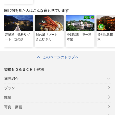
同じ宿を見た人はこんな宿も見ています
洞爺湖 鶴雅リゾ
緑の風リゾート
登別温泉 第一滝
登別温泉郷
ート 洸の謌
きたゆざわ
本館
家
このページのトップへ
望楼ＮＯＧＵＣＨＩ登別
施設紹介
プラン
部屋
写真・動画