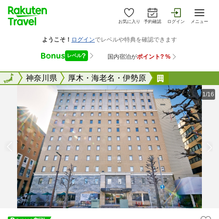
お気に入り
予約確認
ログイン
メニュー
全国
全国
神奈川県
厚木・海老名・伊勢原
３Ｓ ＨＯＴ
1/16