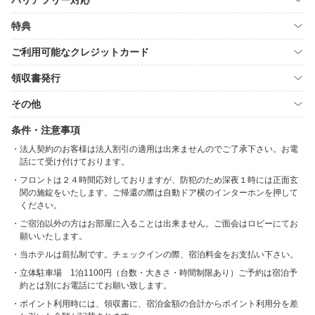
バリアフリー対応
特典
ご利用可能なクレジットカード
領収書発行
その他
条件・注意事項
法人契約のお客様は法人割引の適用は出来ませんのでご了承下さい。お電
話にて受け付けております。
フロントは２４時間応対しておりますが、防犯のため深夜１時には正面玄
関の施錠をいたします。ご帰還の際は自動ドア横のインターホンを押して
ください。
ご宿泊以外の方はお部屋に入ることは出来ません。ご面会はロビーにてお
願いいたします。
当ホテルは前払制です。チェックインの際、宿泊料金をお支払い下さい。
立体駐車場 1泊1100円（台数・大きさ・時間制限あり）ご予約は宿泊予
約とは別にお電話にてお願い致します。
ポイント利用時には、領収書に、宿泊金額の合計からポイント利用分を差