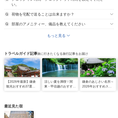
い。
荷物を宅配で送ることは出来ますか？
部屋のアメニティー、備品を教えてください
もっと見る
トラベルガイド記事
旅に行きたくなる旅行記事をお届け
【2026年最新】鎌倉
涼しい夏を満喫！関
鎌倉のあじさい名所～
観光おすすめ37選！
東・甲信越のおすすめ
2026年おすすめスポ
運気UP！グルメや絶
避暑地14選
ット16選～
景スポット、ロケ地も
最近見た宿