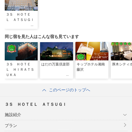
３Ｓ ＨＯＴＥ
Ｌ ＡＴＳＵＧＩ
同じ宿を見た人はこんな宿も見ています
３Ｓ ＨＯＴＥ
はだの万葉倶楽部
キップホテル湘南
厚木シティ
Ｌ ＨＩＲＡＴＳ
藤沢
ＵＫＡ
このページのトップへ
３Ｓ ＨＯＴＥＬ ＡＴＳＵＧＩ
施設紹介
プラン