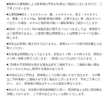
■満車や入庫制限により駐車場の予約が出来ない場合がございますので、ご
了承くださいませ。
■入庫制限■高さ：１ｍ５５ｃｍ、幅：１ｍ９０ｃｍ、長さ：４ｍ９０ｃ
ｍ、重量：１６００kg。館内駐車場が満車、入庫できない車（高さオーバ
ーなど）の場合、ホテルと契約等の無い一般駐車場をご紹介いたします。
■IQOS（アイコス）等の加熱式及び電子タバコにつきましては、禁煙室で
はご使用頂けません。ご使用の際は喫煙室もしくは喫煙コーナーでお願い
致します。
■浴衣はお部屋に備え付けておりません、各階エレベータ前の貸出棚よりお
取りください
■大浴場は時間制になっております。女性が１７時～２０時３０分、男性が
２１時～深夜２時でございます。（客室にもバスは付いております。）
■ご到着が予定時刻を過ぎる場合は必ずご連絡下さい。ご連絡が無い場合、
キャンセルとみなし処理する場合があります。
■10名以上のご予約は、団体様としてお取り扱いさせて頂きます。 その際
はご予約者様へご連絡させて頂く場合がございますので、予めご了承くだ
さい。 また、団体様の場合はキャンセル規定が異なります。
■当ホテルでは、自治体の宿泊条例施行に伴い、宿泊料金とは別に宿泊税を
頂戴しております。 ご了承のほどよろしくお願いいたします。