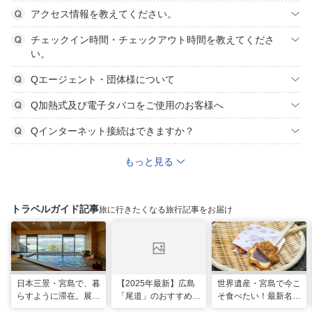
アクセス情報を教えてください。
チェックイン時間・チェックアウト時間を教えてくださ
い。
Qエージェント・団体様について
Q加熱式及び電子タバコをご使用のお客様へ
Qインターネット接続はできますか？
もっと見る
トラベルガイド記事
旅に行きたくなる旅行記事をお届け
日本三景・宮島で、暮
【2025年最新】広島
世界遺産・宮島で今こ
らすように滞在。展望
「尾道」のおすすめ観
そ食べたい！最新名物
風呂の絶景に癒やされ
光スポット20選！現
グルメ＆観光スポット