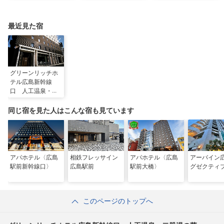
る「ホテル宮島別荘」
地スタッフ厳選
最近見た宿
グリーンリッチホ
テル広島新幹線
口 人工温泉・二
股湯の華
同じ宿を見た人はこんな宿も見ています
アパホテル〈広島
相鉄フレッサイン
アパホテル〈広島
アーバイン
駅前新幹線口〉
広島駅前
駅前大橋〉
グゼクティ
このページのトップへ