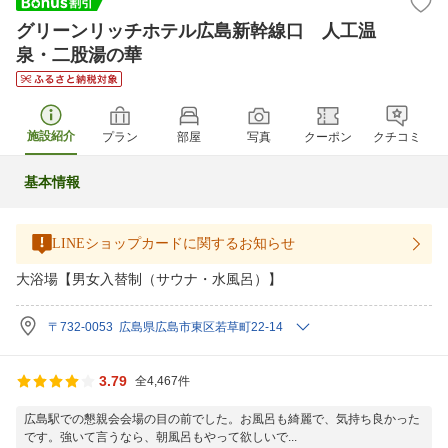
グリーンリッチホテル広島新幹線口 人工温
泉・二股湯の華
施設紹介
プラン
部屋
写真
クーポン
クチコミ
基本情報
LINEショップカードに関するお知らせ
大浴場【男女入替制（サウナ・水風呂）】
〒732-0053 広島県広島市東区若草町22-14
3.79
全4,467件
広島駅での懇親会会場の目の前でした。お風呂も綺麗で、気持ち良かった
です。強いて言うなら、朝風呂もやって欲しいで...