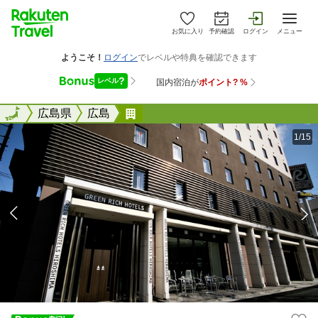
お気に入り
予約確認
ログイン
メニュー
全国
全国
広島県
広島
グリーンリッチホテル広島新幹線
1/15