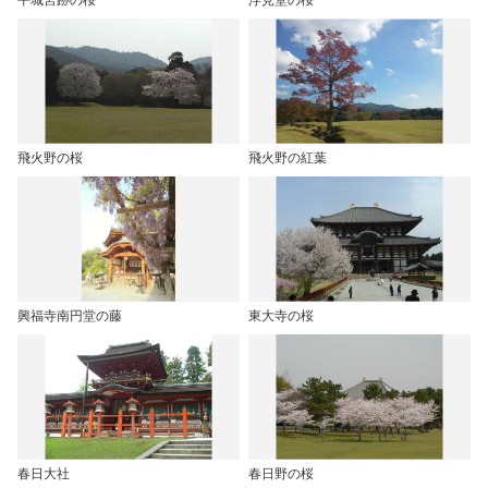
平城宮跡の桜
浮見堂の桜
飛火野の桜
飛火野の紅葉
興福寺南円堂の藤
東大寺の桜
春日大社
春日野の桜