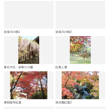
佐保川の桜1
佐保川の桜2
春日大社・砂刷りの藤
紅葉と鹿
唐招提寺紅葉
依水園紅葉2