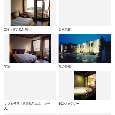
208（露天風呂無し）
客室読書
客室
夜の外観
２０５号室（露天風呂はありませ
103ジャグジー
ん。）