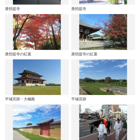
唐招提寺
唐招提寺
唐招提寺の紅葉
唐招提寺の紅葉
平城宮跡・大極殿
平城宮跡