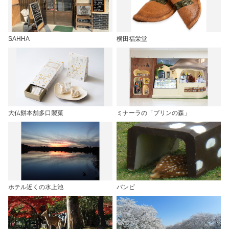
SAHHA
横田福栄堂
大仏餅本舗多口製菓
ミナーラの「プリンの森」
ホテル近くの水上池
バンビ