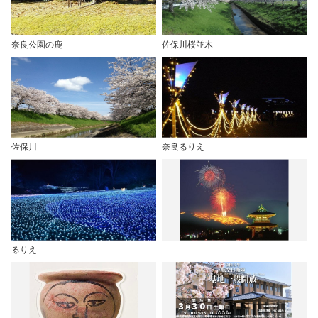
奈良公園の鹿
佐保川桜並木
佐保川
奈良るりえ
るりえ