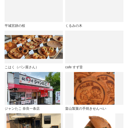
平城宮跡の桜
くるみの木
こはく（パン屋さん）
cafe すず音
ジャンたこ 奈良一条店
畠山製菓の手焼きせんべい