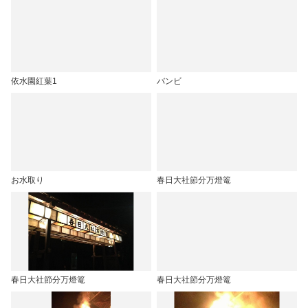
依水園紅葉1
バンビ
お水取り
春日大社節分万燈篭
春日大社節分万燈篭
春日大社節分万燈篭