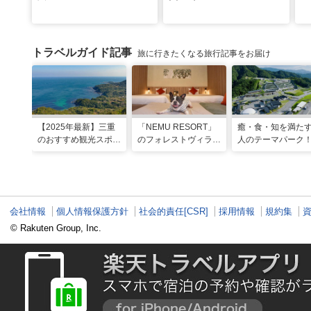
トラベルガイド記事
旅に行きたくなる旅行記事をお届け
【2025年最新】三重
「NEMU RESORT」
癒・食・知を満た
のおすすめ観光スポッ
のフォレストヴィラ
人のテーマパーク
トと名物グルメ！伊勢
で、わんちゃんと一緒
「VISON」で多彩
神宮など王道スポット
に過ごす非日常な週末
グルメや 薬草湯を
から絶景映えスポット
を
能する
まで
会社情報
個人情報保護方針
社会的責任[CSR]
採用情報
規約集
© Rakuten Group, Inc.