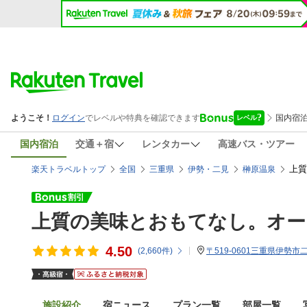
国内宿泊
交通＋宿
レンタカー
高速バス・ツアー
上質
楽天トラベルトップ
全国
三重県
伊勢・二見
榊原温泉
上質の美味とおもてなし。オー
4.50
(
2,660
件)
〒519-0601三重県伊勢市
施設紹介
宿ニュース
プラン一覧
部屋一覧