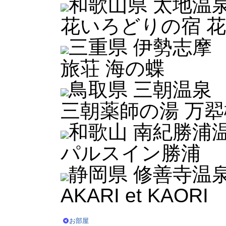
和歌山県 太地温
花いろどりの宿 
三重県 伊勢志摩
旅荘 海の蝶
鳥取県 三朝温泉
三朝薬師の湯 万翆
和歌山 南紀勝浦
パルスイン勝浦
静岡県 修善寺温
AKARI et KAORI
お部屋