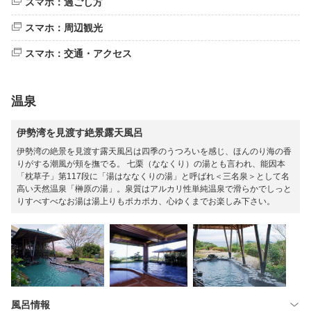
スマホ：過ごし方
スマホ：周辺観光
スマホ：交通・アクセス
温泉
伊勢湾を見渡す絶景露天風呂
伊勢湾の絶景を見渡す露天風呂は四季のうつろいを感じ、ほんのり海の香
りがする潮風が頬を撫でる。 七栗（ななくり）の湯とも言われ、能因本
「枕草子」第117段に「湯はななくりの湯」と呼ばれ＜三名泉＞として名
高い天然温泉「榊原の湯」。泉質はアルカリ性単純温泉で滑らかでしっと
りすべすべなお湯は湯上りもポカポカ、心ゆくまでお楽しみ下さい。
風呂情報