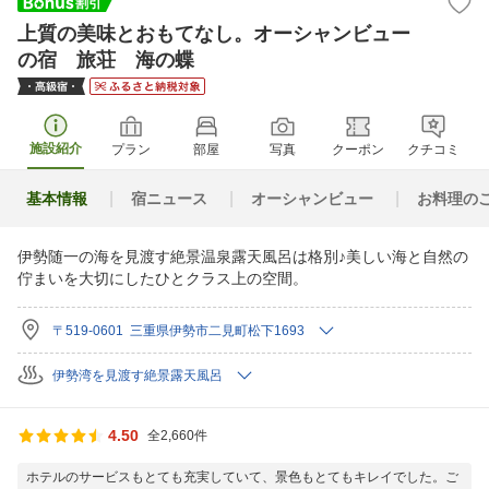
上質の美味とおもてなし。オーシャンビュー
の宿 旅荘 海の蝶
施設紹介
プラン
部屋
写真
クーポン
クチコミ
基本情報
宿ニュース
オーシャンビュー
お料理の
伊勢随一の海を見渡す絶景温泉露天風呂は格別♪美しい海と自然の
佇まいを大切にしたひとクラス上の空間。
〒519-0601 三重県伊勢市二見町松下1693
伊勢湾を見渡す絶景露天風呂
4.50
全2,660件
ホテルのサービスもとても充実していて、景色もとてもキレイでした。ご