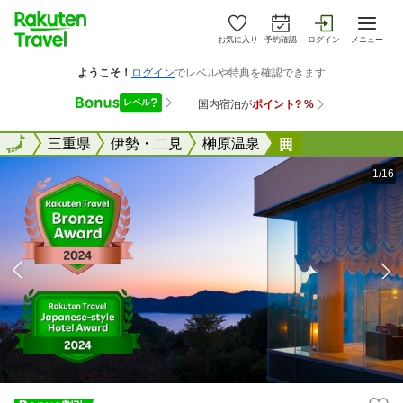
お気に入り
予約確認
ログイン
メニュー
全国
全国
三重県
伊勢・二見
榊原温泉
上質の美味とお
1/16