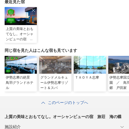
最近見た宿
上質の美味とおも
てなし。オーシャ
ンビューの宿 旅
荘 海の蝶
同じ宿を見た人はこんな宿も見ています
伊勢志摩の絶景
グランドメルキュ
ＴＡＯＹＡ志摩
伊勢志摩国
鳥羽グランドホテ
ール伊勢志摩リゾ
園 ／ 鳥
ル
ート＆スパ
郷 戸田家
このページのトップへ
上質の美味とおもてなし。オーシャンビューの宿 旅荘 海の蝶
施設紹介