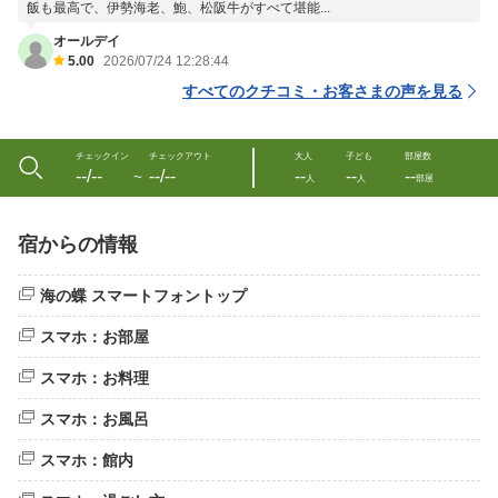
飯も最高で、伊勢海老、鮑、松阪牛がすべて堪能...
オールデイ
5.00
2026/07/24 12:28:44
すべてのクチコミ・お客さまの声を見る
チェックイン
チェックアウト
大人
子ども
部屋数
--/--
--/--
--
--
--
〜
人
人
部屋
宿からの情報
海の蝶 スマートフォントップ
スマホ：お部屋
スマホ：お料理
スマホ：お風呂
スマホ：館内