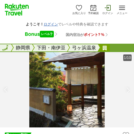
お気に入り
予約確認
ログイン
メニュー
全国
全国
静岡県
下田・南伊豆
弓ヶ浜温泉
弓ヶ浜温泉
1/10