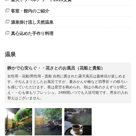
客室・館内のご紹介
源泉掛け流し天然温泉
真心込めた手作り料理
温泉
静かで心安らぐ・・花さとのお風呂（花船と貴船）
女性用－花船/男性用－貴船 自然に囲まれた露天風呂は森林浴が楽しめま
す。小ぢんまりとしたお風呂ですが、夏みかんや椿など四季折々の移ろい
を感じていただけます。夜は星空を眺められ、朝は小鳥のさえずりが聞こ
え・・心も体もリフレッシュ。24時間いつでも入浴可能です。男女の入れ
替えはございません。