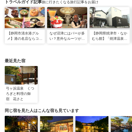
トラベルガイド記事
旅に行きたくなる旅行記事をお届け
【静岡市清水港グル
なぜ沼津にはバーが多
【静岡県焼津市・なか
メ】港の名店ならコ
い？意外なルーツがわ
むら館】「焼津温泉」
コ！マグロ食べ比べや
かる店へ【静岡県沼津
発祥の地で「浮遊体
激レア“サバの氷室盛
市・BAR FRANK／ね
験」 開発期間3年の温
り”港周辺の店5選
こと白鳥】
泉商品で手がすべすべ
最近見た宿
弓ヶ浜温泉 くつ
ろぎと料理の御
宿 花さと
同じ宿を見た人はこんな宿も見ています