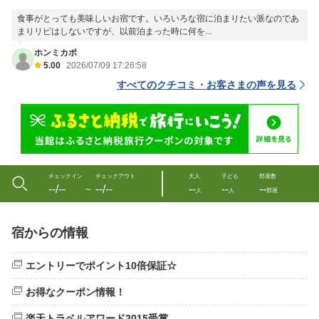
食事がとっても美味しいお宿です。いろいろな宿に泊まりたい派なのであ
まりリピはしないですが、以前泊まった時に何を...
ホンミカポ
5.00
2026/07/09 17:26:58
すべてのクチコミ・お客さまの声を見る
チェックイン
チェックアウト
大人
子ども
部屋数
--/--
--/--
--
--
--
〜
人
人
部屋
宿からの情報
エントリーでポイント10倍保証☆
お得なクーポン情報！
楽天トラベルアワード2015受賞