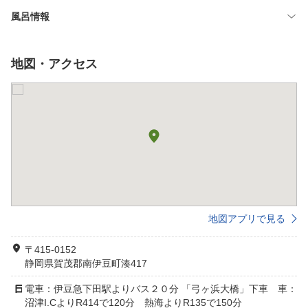
風呂情報
地図・アクセス
地図アプリで見る
〒415-0152
静岡県賀茂郡南伊豆町湊417
電車：伊豆急下田駅よりバス２０分 「弓ヶ浜大橋」下車 車：
沼津I.CよりR414で120分 熱海よりR135で150分