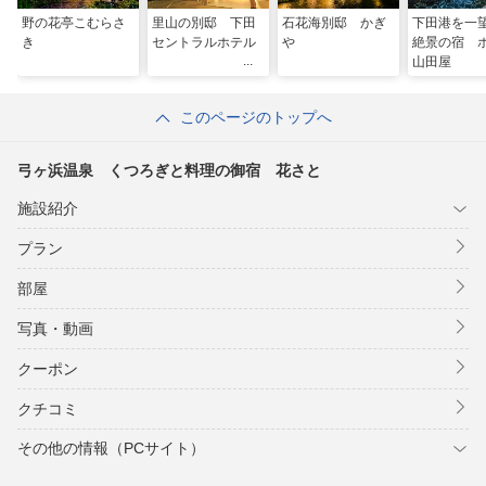
野の花亭こむらさ
里山の別邸 下田
石花海別邸 かぎ
下田港を一
き
セントラルホテル
や
絶景の宿 
山田屋
このページのトップへ
弓ヶ浜温泉 くつろぎと料理の御宿 花さと
施設紹介
プラン
部屋
写真・動画
クーポン
クチコミ
その他の情報（PCサイト）