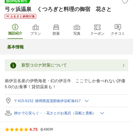
弓ヶ浜温泉 くつろぎと料理の御宿 花さと
施設紹介
プラン
部屋
写真
クーポン
クチコミ
基本情報
新型コロナ対策について
南伊豆名産の伊勢海老・幻の伊豆牛 ここでしか食べれない評価
5.0のお食事！貸切温泉も！
〒415-0152 静岡県賀茂郡南伊豆町湊417
静かで心安らぐ・・花さとのお風呂（花船と貴船）
4.75
全490件