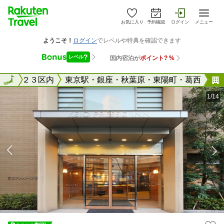
お気に入り
予約確認
ログイン
メニュー
東京２３区内
全国
東京駅・銀座・秋葉原・東陽町・葛西
1/14