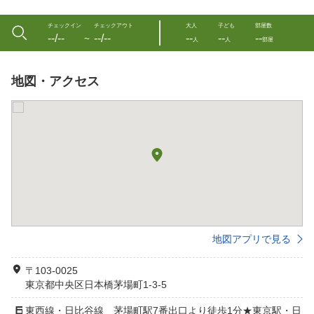
チェックイン
チェックアウト
大人
子ども
部屋数
--/--
--/--
--
--
--
〜
人
人
部屋
地図・アクセス
地図アプリで見る
〒103-0025
東京都中央区日本橋茅場町1-3-5
東西線・日比谷線 茅場町駅7番出口より徒歩1分★東京駅・日