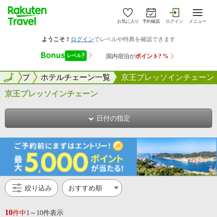
お気に入り
予約確認
ログイン
メニュー
ントップ
全国
ホテルチェーン一覧
京王プレッソインチェーン
京王プレッソインチェーン
日付の指定
絞り込み
10
件中
1～10件表示