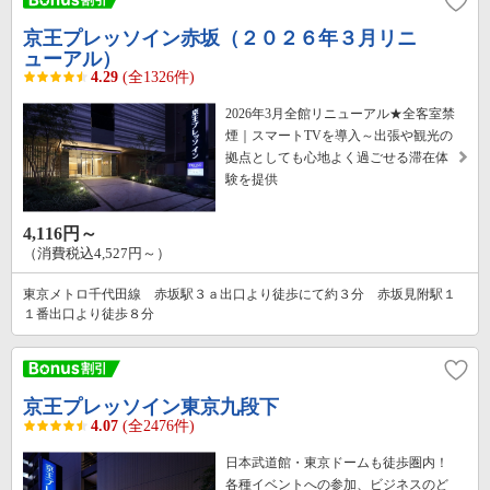
京王プレッソイン赤坂（２０２６年３月リニ
ューアル）
4.29
(全1326件)
2026年3月全館リニューアル★全客室禁
煙｜スマートTVを導入～出張や観光の
拠点としても心地よく過ごせる滞在体
験を提供
4,116円～
（消費税込4,527円～）
東京メトロ千代田線 赤坂駅３ａ出口より徒歩にて約３分 赤坂見附駅１
１番出口より徒歩８分
京王プレッソイン東京九段下
4.07
(全2476件)
日本武道館・東京ドームも徒歩圏内！
各種イベントへの参加、ビジネスのど