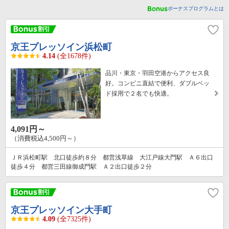
ボーナスプログラムとは
京王プレッソイン浜松町
4.14
(全1678件)
品川・東京・羽田空港からアクセス良
好。コンビニ直結で便利、ダブルベッ
ド採用で２名でも快適。
4,091円～
（消費税込4,500円～）
ＪＲ浜松町駅 北口徒歩約８分 都営浅草線 大江戸線大門駅 Ａ６出口
徒歩４分 都営三田線御成門駅 Ａ２出口徒歩２分
京王プレッソイン大手町
4.09
(全7325件)