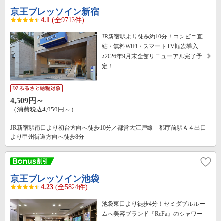
京王プレッソイン新宿
4.1
(全9713件)
JR新宿駅より徒歩約10分！コンビニ直
結・無料WiFi・スマートTV順次導入
♪2026年9月末全館リニューアル完了予
定！
4,509円～
（消費税込4,959円～）
JR新宿駅南口より初台方向へ徒歩10分／都営大江戸線 都庁前駅Ａ４出口
より甲州街道方向へ徒歩8分
京王プレッソイン池袋
4.23
(全5824件)
池袋東口より徒歩4分！セミダブルルー
ムへ美容ブランド『ReFa』のシャワー