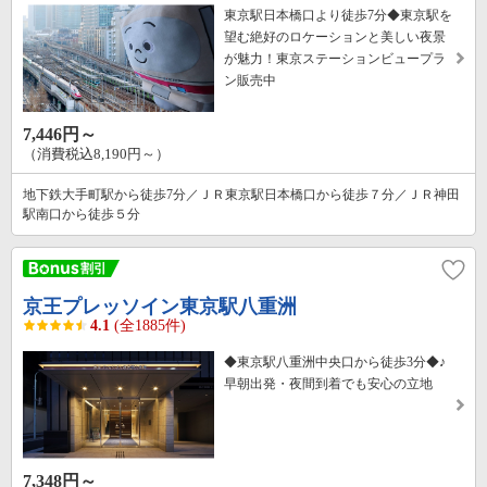
東京駅日本橋口より徒歩7分◆東京駅を
望む絶好のロケーションと美しい夜景
が魅力！東京ステーションビュープラ
ン販売中
7,446円～
（消費税込8,190円～）
地下鉄大手町駅から徒歩7分／ＪＲ東京駅日本橋口から徒歩７分／ＪＲ神田
駅南口から徒歩５分
京王プレッソイン東京駅八重洲
4.1
(全1885件)
◆東京駅八重洲中央口から徒歩3分◆♪
早朝出発・夜間到着でも安心の立地
7,348円～