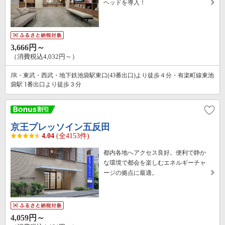
ヘッドを導入！
3,666円～
（消費税込4,032円～）
JR・東武・西武・地下鉄池袋駅東口(43番出口)より徒歩４分・有楽町線東池
袋駅 1番出口より徒歩３分
京王プレッソイン五反田
4.04
(全4153件)
都内各地へアクセス良好。便利で静か
な環境で都会を楽しむエネルギーチャ
ージの拠点に最適。
4,059円～