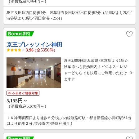
（消費税込4,464円～）
JR五反田駅西口徒歩4分、浅草線五反田駅A2出口徒歩2分（品川駅より2駅／
渋谷駅より3駅／羽田空港へ25分）
京王プレッソイン神田
3.96
(全5356件)
漫画2,000冊読み放題♪東京駅より1駅☆
秋葉原へも徒歩圏内！ビジネス・レジ
ャーどちらでも快適にご利用いただけ
ます☆
5,155円～
（消費税込5,670円～）
ＪＲ神田駅西口より徒歩５分/丸ノ内線淡路町駅・都営新宿線小川町駅A1出
口より徒歩２分 /徒歩圏内7路線利用可！