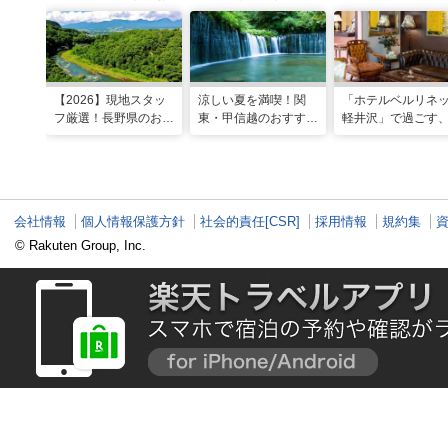
【2026】現地スタッ
涼しい夏を満喫！関
「ホテルベルリネ
フ厳選！長野県のおす
東・甲信越のおすすめ
軽井沢」で過ごす
すめ観光スポット26
避暑地14選
ンティークに包ま
選
優雅な休日
会社情報
個人情報保護方針
社会的責任[CSR]
採用情報
規約集
© Rakuten Group, Inc.