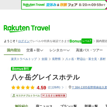
国内宿泊
交通＋宿
レンタカー
高速バス・ツアー
楽天トラベルトップ
全国
長野県
八ヶ岳・野辺山・富士見・原村
八ヶ岳グレイスホテル
4.59
(
2,126
件)
〒384-1305長野県南佐久
サステナブルトラベル
施設紹介
宿ニュース
プラン一覧
部屋一覧