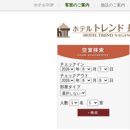
ホテルTOP
客室のご案内
施設のご案内
チェックイン
年
月
日
チェックアウト
年
月
日
部屋タイプ
人数
名
室