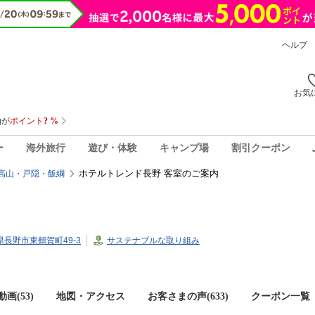
ヘルプ
お気
ー
海外旅行
遊び・体験
キャンプ場
割引クーポン
ホテルトレンド長野 客室のご案内
高山・戸隠・飯綱
野県長野市東鶴賀町49-3
サステナブルな取り組み
画(53)
地図・アクセス
お客さまの声(
633
)
クーポン一覧