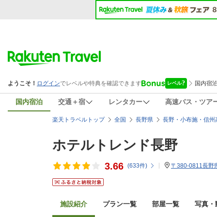
国内宿泊
交通＋宿
レンタカー
高速バス・ツア
楽天トラベルトップ
全国
長野県
長野・小布施・信州
ホテルトレンド長野
3.66
(
633
件)
〒380-0811長
施設紹介
プラン一覧
部屋一覧
写真・動