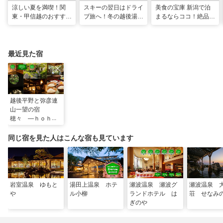
涼しい夏を満喫！関
スキーの翌日はドライ
美食の宝庫 新潟で泊
東・甲信越のおすすめ
ブ旅へ！冬の越後湯沢
まるならココ！絶品グ
避暑地14選
周辺観光モデルコース
ルメが味わえる厳選
10宿
最近見た宿
越後平野と弥彦連
山一望の宿
穂々 ―ｈｏｈｏ
―
同じ宿を見た人はこんな宿も見ています
岩室温泉 ゆもと
湯田上温泉 ホテ
瀬波温泉 瀬波グ
瀬波温泉 
や
ル小柳
ランドホテル は
荘 せなみ
ぎのや