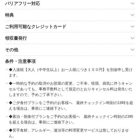
バリアフリー対応
特典
ご利用可能なクレジットカード
領収書発行
その他
条件・注意事項
◆入湯税【大人（中学生以上）お一人様につき１５０円】を別途申し受け
ます。
◆一時的な予約の取消やお部屋の変更、ご不幸、怪我、病気に伴うキャン
セルであっても、事務手数料として規定のとおりキャンセル料は発生いた
しますので、予めご了承下さい。
◆ご夕食付プランをご予約のお客様へ 最終チェックイン時刻の18時を超
える場合は、事前にご連絡下さい。
◆素泊・朝食付プランをご予約のお客様へ 最終チェックイン時刻の23時
を超える場合は、事前にご連絡下さい。
◆苦手食材、アレルギー、連泊等の料理変更サービスは致しておりませ
ん。