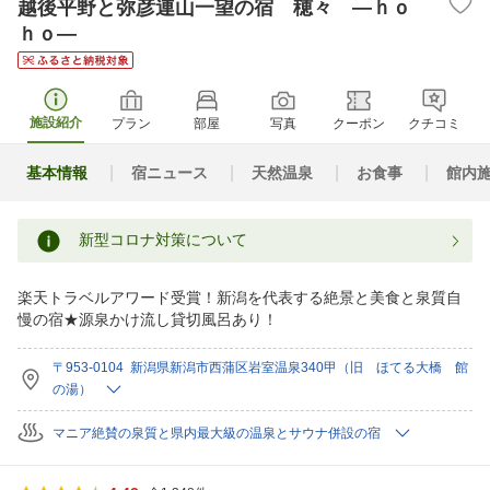
越後平野と弥彦連山一望の宿 穂々 ―ｈｏ
ｈｏ―
施設紹介
プラン
部屋
写真
クーポン
クチコミ
基本情報
宿ニュース
天然温泉
お食事
館内
新型コロナ対策について
楽天トラベルアワード受賞！新潟を代表する絶景と美食と泉質自
慢の宿★源泉かけ流し貸切風呂あり！
〒953-0104 新潟県新潟市西蒲区岩室温泉340甲（旧 ほてる大橋 館
の湯）
マニア絶賛の泉質と県内最大級の温泉とサウナ併設の宿