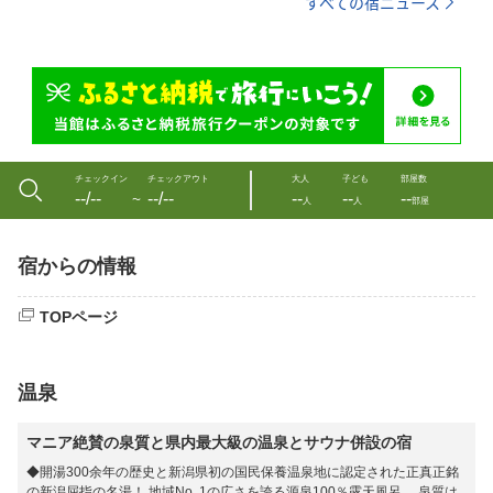
すべての宿ニュース
チェックイン
チェックアウト
大人
子ども
部屋数
--/--
--/--
--
--
--
〜
人
人
部屋
宿からの情報
TOPページ
温泉
マニア絶賛の泉質と県内最大級の温泉とサウナ併設の宿
◆開湯300余年の歴史と新潟県初の国民保養温泉地に認定された正真正銘
の新潟屈指の名湯！ 地域No. 1の広さを誇る源泉100％露天風呂。 泉質は