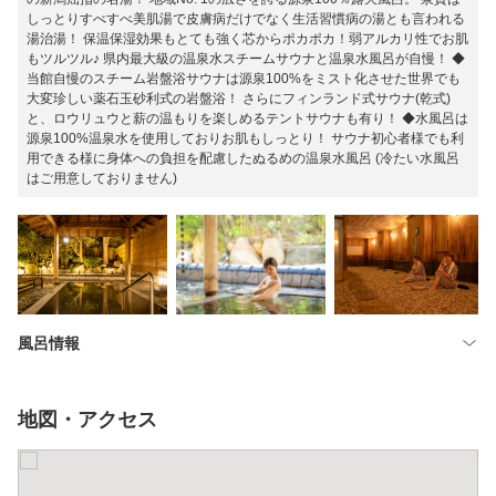
しっとりすべすべ美肌湯で皮膚病だけでなく生活習慣病の湯とも言われる
湯治湯！ 保温保湿効果もとても強く芯からポカポカ！弱アルカリ性でお肌
もツルツル♪ 県内最大級の温泉水スチームサウナと温泉水風呂が自慢！ ◆
当館自慢のスチーム岩盤浴サウナは源泉100%をミスト化させた世界でも
大変珍しい薬石玉砂利式の岩盤浴！ さらにフィンランド式サウナ(乾式)
と、ロウリュウと薪の温もりを楽しめるテントサウナも有り！ ◆水風呂は
源泉100%温泉水を使用しておりお肌もしっとり！ サウナ初心者様でも利
用できる様に身体への負担を配慮したぬるめの温泉水風呂 (冷たい水風呂
はご用意しておりません)
風呂情報
地図・アクセス