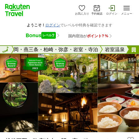
お気に入り
予約確認
ログイン
メニュー
県
長岡・燕三条・柏崎・弥彦・岩室・寺泊
全国
岩室温泉
1/14