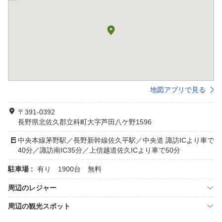
地図アプリで見る
〒391-0392
長野県北佐久郡立科町大字芦田八ケ野1596
中央本線茅野駅／長野新幹線佐久平駅／中央道 諏訪ICより車で
40分／諏訪南IC35分／上信越道佐久ICより車で50分
駐車場 :
有り 1900台 無料
周辺のレジャー
周辺の観光スポット