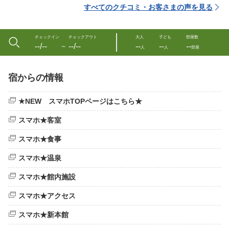
すべてのクチコミ・お客さまの声を見る
チェックイン
チェックアウト
大人
子ども
部屋数
--/--
--/--
--
--
--
〜
人
人
部屋
宿からの情報
★NEW スマホTOPページはこちら★
スマホ★客室
スマホ★食事
スマホ★温泉
スマホ★館内施設
スマホ★アクセス
スマホ★新本館