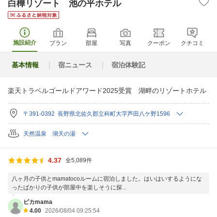
白樺リゾート 池の平ホテル
施設紹介
プラン
部屋
写真
クーポン
クチコミ
基本情報
宿ニュース
宿泊体験記
楽天トラベルゴールドアワード2025受賞 湖畔のリゾートホテル
〒391-0392 長野県北佐久郡立科町大字芦田八ケ野1596
天然温泉 湖天の湯
4.37
全5,089件
八ヶ月の子供とmamatocoルームに宿泊しました。はいはいするようにな
ったばかりの子供が部屋中を楽しそうに探...
ピカmama
4.00
2026/08/04 09:25:54