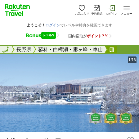
お気に入り
予約確認
ログイン
メニュー
全国
全国
長野県
蓼科・白樺湖・霧ヶ峰・車山
白樺リゾ
1/16