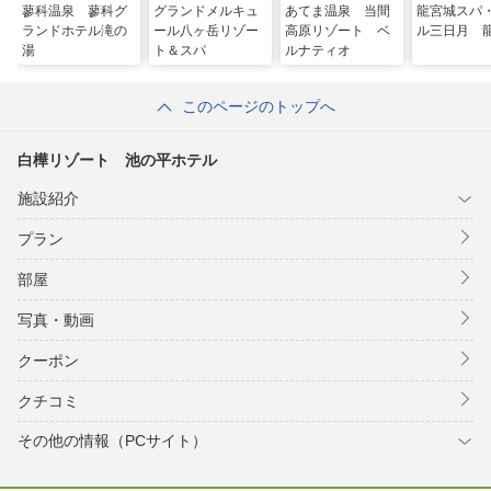
蓼科温泉 蓼科グ
グランドメルキュ
あてま温泉 当間
龍宮城スパ
ランドホテル滝の
ール八ヶ岳リゾー
高原リゾート ベ
ル三日月 
湯
ト＆スパ
ルナティオ
このページのトップへ
白樺リゾート 池の平ホテル
施設紹介
プラン
部屋
写真・動画
クーポン
クチコミ
その他の情報（PCサイト）